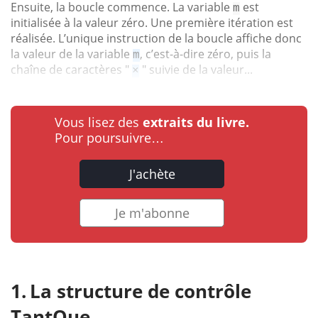
Ensuite, la boucle commence. La variable
est
m
initialisée à la valeur zéro. Une première itération est
réalisée. L’unique instruction de la boucle affiche donc
la valeur de la variable
, c’est-à-dire zéro, puis la
m
chaîne de caractères "
" suivie de la valeur...
×
Vous lisez des
extraits du livre.
Pour poursuivre…
J'achète
Je m'abonne
La structure de contrôle
TantQue