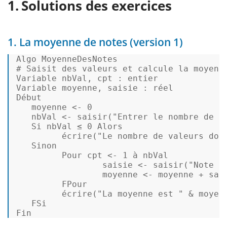
Solutions des exercices
1. La moyenne de notes (version 1)
Algo MoyenneDesNotes  

# Saisit des valeurs et calcule la moyenne
Variable nbVal, cpt : entier  

Variable moyenne, saisie : réel  

Début 

   moyenne <- 
0
   nbVal <- 
saisir
(
"Entrer le nombre de n
   Si nbVal ≤ 
0
 Alors 

         é
crire
(
"Le nombre de valeurs doi
   Sinon  

         Pour cpt <- 
1
 à nbVal 

                 saisie <- 
saisir
(
"Note :
                 moyenne <- moyenne + sais
         FPour 

         é
crire
(
"La moyenne est "
 & moyenn
   FSi  

Fin 