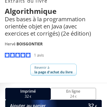
Extraits du livre
Algorithmique
Des bases à la programmation
orientée objet en Java (avec
exercices et corrigés) (2e édition)
Hervé
BOISGONTIER
1 avis
Revenir à
la page d'achat du livre
Imprimé
En ligne
32
24
€
€
32
Ajouter au panier
€