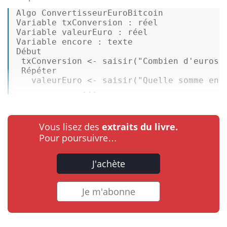
Algo ConvertisseurEuroBitcoin  

Variable txConversion : réel  

Variable valeurEuro : réel  

Variable encore : texte  

Début 

 txConversion <- 
saisir
(
"Combien d'euros 
 Répéter 

   valeurEuro <- 
saisir
(
"Quelle somme en 
             ...
Vous lisez des
extraits du livre.
Pour poursuivre…
J'achète
Je m'abonne