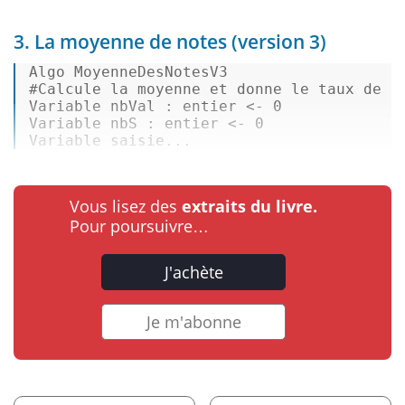
3. La moyenne de notes (version 3)
#Calcule la moyenne et donne le taux de n
Variable nbVal 
:
 entier 
<-
 0  

Variable nbS 
:
 entier 
<-
 0  

Variable saisie...
Vous lisez des
extraits du livre.
Pour poursuivre…
J'achète
Je m'abonne