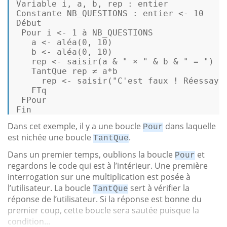
Variable 
i
, 
a
, 
b
, rep : entier  

Constante NB_QUESTIONS : entier <- 
10
Début  

 Pour i <- 
1
 à NB_QUESTIONS 

   a <- alé
a
(
0
, 
10
) 

   b <- alé
a
(
0
, 
10
) 

   rep <- 
saisir
(a & 
" × "
 & b & 
" = "
)  

   TantQue rep ≠ a*b 

     rep <- 
saisir
(
"C'est faux ! Réessaye
   FTq  

 FPour  

Fin 
Dans cet exemple, il y a une boucle
dans laquelle
Pour
est nichée une boucle
.
TantQue
Dans un premier temps, oublions la boucle
et
Pour
regardons le code qui est à l’intérieur. Une première
interrogation sur une multiplication est posée à
l’utilisateur. La boucle
sert à vérifier la
TantQue
réponse de l’utilisateur. Si la réponse est bonne du
premier coup, cette boucle sera sautée puisque la
condition...