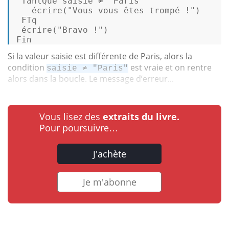
 TantQue saisie ≠ 
"Paris"
   écrire(
"Vous vous êtes trompé !"
)  

 FTq 

 écrire(
"Bravo !"
)  

Fin 
Si la valeur saisie est différente de Paris, alors la
condition
est vraie et on rentre
saisie ≠ "Paris"
alors dans la boucle. Le message d’erreur...
Vous lisez des
extraits du livre.
Pour poursuivre…
J'achète
Je m'abonne