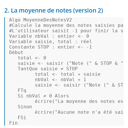
2. La moyenne de notes (version 2)
Algo MoyenneDesNotesV2  

#Calcule la moyenne des notes saisies par
#L
'utilisateur saisit -1 pour finir la sa
Variable nbVal : entier <- 
0
Variable saisie, total : réel  

Constante 
STOP
 : entier <- -
1
Début 

   total <- 
0
   saisie <- saisir (
"Note ("
 & 
STOP
 & 
" 
   TantQue saisie ≠ 
STOP
         total <- total + saisie 

         nbVal <- nbVal + 
1
         saisie <- saisir (
"Note ("
 & 
STO
   FTq  

   Si nbVal ≠ 
0
 Alors 

         écrire(
"La moyenne des notes est
   Sinon 

         écrire(
"Aucune note n'a été sais
   FSi  

Fin 