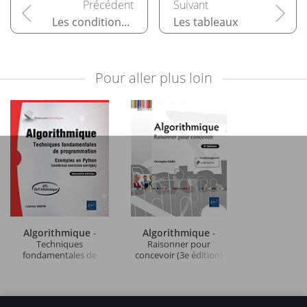
Les conditionnelles
Les tableaux
Pour aller plus loin
Algorithmique
Algorithmique
-
-
Techniques
Raisonner pour
fondamentales de
concevoir (3e édition)
programmation -
Exemples en Python
(nombreux exercices
corrigés) - BTS, DUT