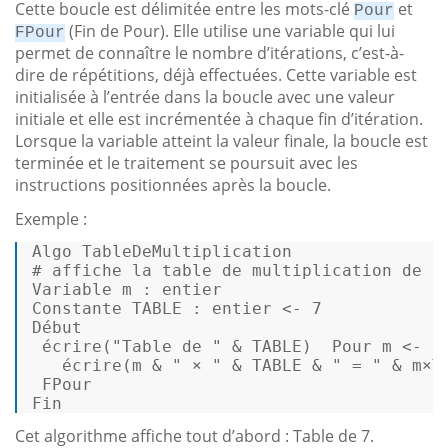
Cette boucle est délimitée entre les mots-clé
et
Pour
(Fin de Pour). Elle utilise une variable qui lui
FPour
permet de connaître le nombre d’itérations, c’est-à-
dire de répétitions, déjà effectuées. Cette variable est
initialisée à l’entrée dans la boucle avec une valeur
initiale et elle est incrémentée à chaque fin d’itération.
Lorsque la variable atteint la valeur finale, la boucle est
terminée et le traitement se poursuit avec les
instructions positionnées après la boucle.
Exemple :
Algo TableDeMultiplication  

# affiche la 
table
 de multiplication de 
7
Variable m : entier  

Constante 
TABLE
 : entier 
<
-
7
Début 

 écrire("Table de " 
&
TABLE
)  Pour m 
<
-
0
   écrire(m 
&
 " × " 
&
TABLE
&
 " = " 
&
 m×
T
 FPour  

Fin 
Cet algorithme affiche tout d’abord : Table de 7.