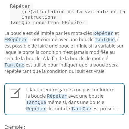
Ré
p
éter 

    (ré)affectation de la variable de la c
    instructions  

TantQue condition FRé
p
éter 
La boucle est délimitée par les mots-clés
et
Répéter
. Tout comme avec une boucle
, il
FRépéter
TantQue
est possible de faire une boucle infinie si la variable sur
laquelle porte la condition n’est jamais modifiée au
sein de la boucle. À la fin de la boucle, le mot-clé
est utilisé pour indiquer que la boucle sera
TantQue
répétée tant que la condition qui suit est vraie.
Il faut prendre garde à ne pas confondre
la boucle
avec une boucle
Répéter
même si, dans une boucle
TantQue
, le mot-clé
est présent.
Répéter
TantQue
Exemple :