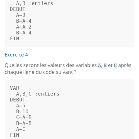
A
,
B
 :
entiers
DEBUT
A
←
3
B
←
A
+
4
A
←
A
+
2
B
←
A
-4
FIN
Exercice 4
Quelles seront les valeurs des variables
,
et
après
A
B
C
chaque ligne du code suivant ?
VAR
A
,
B
,
C
 :
entiers
DEBUT
A
←
5
B
←
10
C
←
A
+
B
B
←
A
+
B
A
←
C
FIN