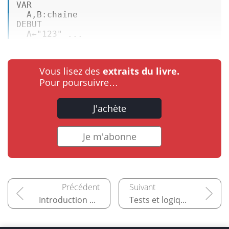
VAR
A
,
B
:chaîne 

DEBUT 

  A←
"123"
 ...
Vous lisez des
extraits du livre.
Pour poursuivre…
J'achète
Je m'abonne
Introduction à l'algorithmique
Tests et logique booléenne