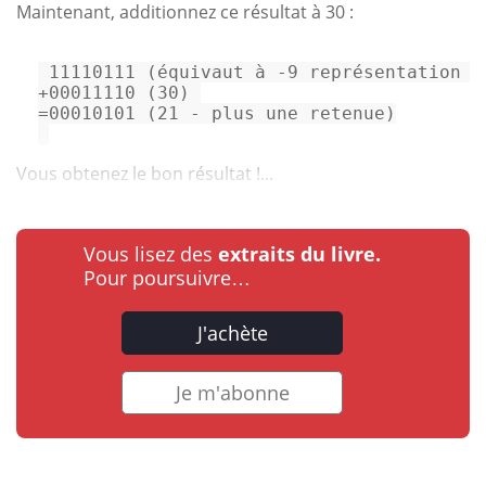
Maintenant, additionnez ce résultat à 30 :
+00011110 (30) 
=00010101 (21 - plus une retenue)

Vous obtenez le bon résultat !...
Vous lisez des
extraits du livre.
Pour poursuivre…
J'achète
Je m'abonne