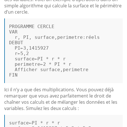
simple algorithme qui calcule la surface et le périmètre
d’un cercle.
VAR
  r, PI, surface,perimetre:réels 

DEBUT 

  PI←
3
,
1415927
  r←
5
,
2
  surface←PI * r * r 

  perimetre←
2
 * PI * r 

  Afficher surface,perimetre 

FIN

Ici il n’y a que des multiplications. Vous pouvez déjà
remarquer que vous avez parfaitement le droit de
chaîner vos calculs et de mélanger les données et les
variables. Simulez les deux calculs :
surface←PI * r * r 
