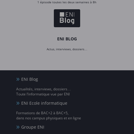
1 épisode toutes les deux semaines à 8h
ENI BLOG
Actus, interviews, dossiers…
ENI Blog
Actualités, interviews, dossiers…
Toute l’informatique vue par ENI
ENI Ecole informatique
Formations de BAC+2 à BAC+5,
dans nos campus physiques et en ligne
Groupe ENI