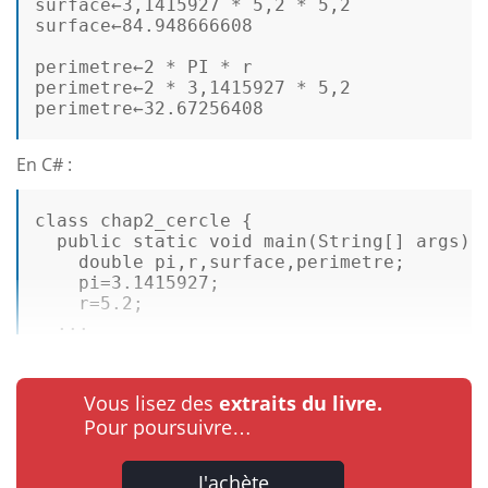
surface←3,1415927 * 5,2 * 5,2 

surface←84.948666608 

perimetre←2 * PI * r 

perimetre←2 * 3,1415927 * 5,2 

perimetre←32.67256408

En C# :
class
chap2_cercle
 {  

public
static
void
main
(
String
[] args
) {
    double pi,r,surface,perimetre;  

    pi=
3.1415927
;  

    r=
5.2
;  

  ...
Vous lisez des
extraits du livre.
Pour poursuivre…
J'achète