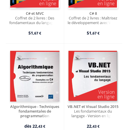
C# et MVC
C# 8
Coffret de 2 livres : Des
Coffret de 2 livres : Maîtrisez
fondamentaux du langage au
le développement avec Visual
développement (2e édition) -
Studio 2019 - Version en ligne
Version en ligne
51,
51,
67 €
67 €
Algorithmique - Techniques
VB.NET et Visual Studio 2015
fondamentales de
Les fondamentaux du
programmation
langage - Version en ligne
exemples en C# - (nombreux
exercices corrigés) [BTS - DUT
dès
22,
22,
43 €
43 €
informatique]