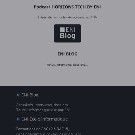
Podcast HORIZONS TECH BY ENI
1 épisode toutes les deux semaines à 8h
ENI BLOG
Actus, interviews, dossiers…
ENI Blog
Actualités, interviews, dossiers…
Toute l’informatique vue par ENI
ENI Ecole informatique
Formations de BAC+2 à BAC+5,
dans nos campus physiques et en ligne