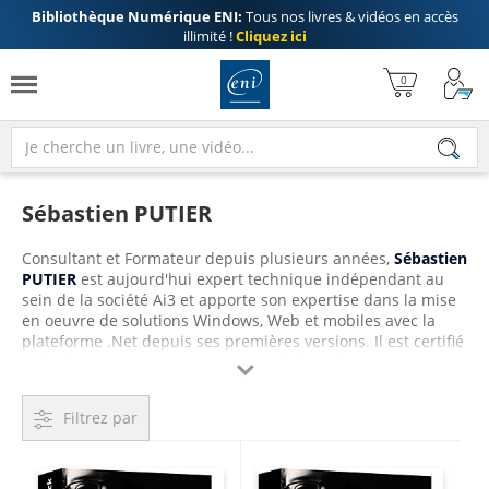
Bibliothèque Numérique ENI:
Tous nos livres & vidéos en accès
illimité !
Cliquez ici
Sébastien PUTIER
Consultant et Formateur depuis plusieurs années,
Sébastien
PUTIER
est aujourd'hui expert technique indépendant au
sein de la société Ai3 et apporte son expertise dans la mise
en oeuvre de solutions Windows, Web et mobiles avec la
plateforme .Net depuis ses premières versions. Il est certifié
techniquement (MCPD - MCSD) et pédagogiquement (MCT)

par Microsoft.
Filtrez par