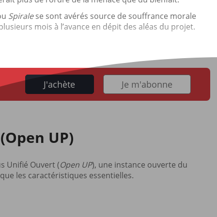
ou
Spirale
se sont avérés source de souffrance morale
plusieurs mois à l’avance en dépit des aléas du projet.
J'achète
Je m'abonne
 (Open UP)
s Unifié Ouvert (
Open UP
), une instance ouverte du
que les caractéristiques essentielles.