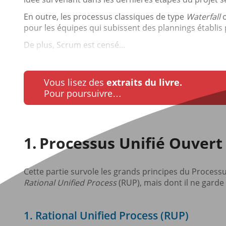
En outre, les processus classiques de type
Waterfall
pour les équipes qui subissent des plannings établis 
De plus, Scrum est censé...
Vous lisez des
extraits du livre.
Pour poursuivre…
Processus Unifié Ouvert
Cette partie survole les grands principes du Processu
Rational Unified Process
(RUP), mais dont il ne garde 
1. Rational Unified Process (RUP)