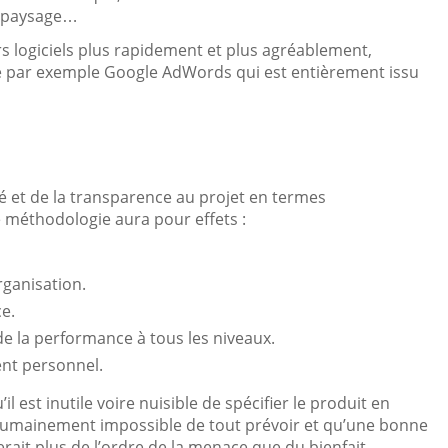
de paysage…
rs logiciels plus rapidement et plus agréablement,
e par exemple Google AdWords qui est entièrement issu
té et de la transparence au projet en termes
e méthodologie aura pour effets :
organisation.
e.
e la performance à tous les niveaux.
ent personnel.
est inutile voire nuisible de spécifier le produit en
t humainement impossible de tout prévoir et qu’une bonne
rait plus de l’ordre de la menace que du bienfait.