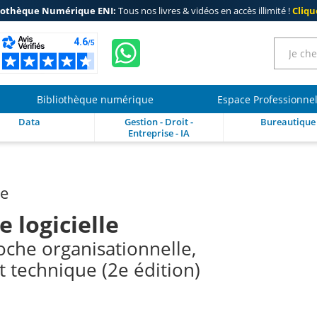
iothèque Numérique ENI:
Tous nos livres & vidéos en accès illimité !
Clique
Bibliothèque numérique
Espace Professionne
Data
Gestion - Droit -
Bureautique
Entreprise - IA
re
 logicielle
che organisationnelle,
t technique (2e édition)