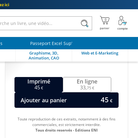
z ici
ls
Passeport Excel Sup’
Graphisme, 3D,
Web et E-Marketing
Animation, CAO
Imprimé
En ligne
45
33,
€
75 €
45
Ajouter au panier
€
Toute reproduction de ces extraits, notamment à des fins
commerciales, est strictement interdite.
Tous droits reservés - Editions ENI