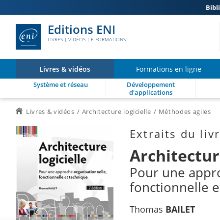
Bibl
Editions ENI
LIVRES | VIDÉOS | E-FORMATIONS
Livres & vidéos
Formations en ligne
Système et réseau
Développement
d'applications
Livres & vidéos
Architecture logicielle
Méthodes agiles
Extraits du liv
Architecture
Pour une appro
fonctionnelle e
Thomas
BAILET