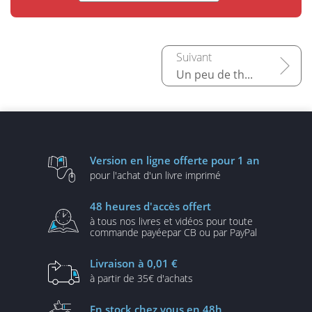
Un peu de théorie…
Version en ligne
offerte pour 1 an
pour l'achat d'un
livre imprimé
48 heures
d'accès offert
à tous nos livres et vidéos
pour toute
commande payée
par CB ou par PayPal
Livraison
à 0,01 €
à partir de
35€ d'achats
En stock
chez vous en 48h