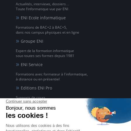
Actualités, interviews, dossiers…
Toute l’informatique vue par ENI
ENI Ecole informatique
Formations de BAC+2 à BAC+5,
dans nos campus physiques et en ligne
Groupe ENI
Expert de la formation informatique
sous toutes ses formes depuis 1981
ENI Service
Formations avec formateur à l'informatique,
à distance ou en présentiel
Editions ENI Pro
Supports de cours
pour les organismes de formation
ENI elearning
La solution de formation à l'informatique en ligne,
disponible en 5 langues