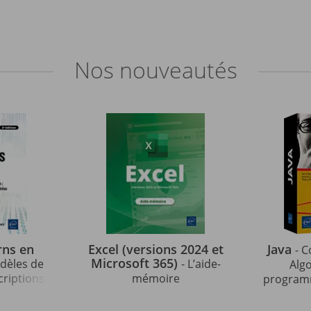
Nos
nouveautés
rns en
Excel (versions 2024 et
Java
- C
Microsoft 365)
odèles de
- L’aide-
Alg
criptions
mémoire
programm
strées en
indispens
édition)