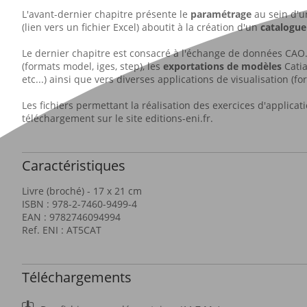
L'avant-dernier chapitre présente le
paramétrage
au sein d'un
(lien vers un fichier Excel) aboutit à la création d'un
catalogue
Le dernier chapitre est consacré à l'échange de données CAO. 
(formats model, iges, step), les
exportations de modèles
Catia
etc...) ainsi que vers diverses applications de visualisation (fo
Les fichiers permettant la réalisation des exercices d'applicati
téléchargement sur le site editions-eni.fr.
Caractéristiques
Livre (broché) - 17 x 21 cm
ISBN : 978-2-7460-9499-4
EAN : 9782746094994
Ref. ENI : AT5CAT
Téléchargements