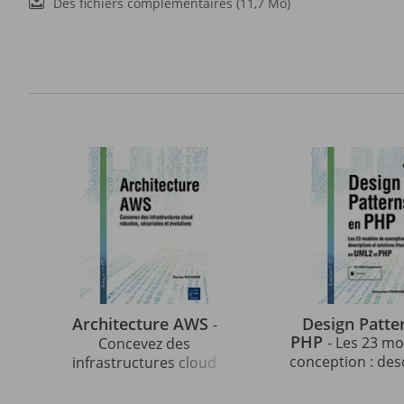
Des fichiers complémentaires (11,7 Mo)
Architecture AWS
Design Patte
-
PHP
- Les 23 m
Concevez des
conception : des
infrastructures cloud
et solutions illu
robustes, sécurisées et
UML2 et PHP (3e 
évolutives