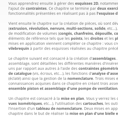
Vous apprendrez ensuite à gérer des
esquisses 2D
, notammen
l'ajout de
contraintes
. Ce chapitre se termine par
deux exerc
fonctionnalités présentées en réalisant pas à pas
l'esquisse d
Vient ensuite le chapitre sur la création de pièces, où sont d
(
extrusion, révolution, nervure, multi-sections, solide
, etc...
de modification de volumes (
congés, chanfreins, dépouille, c
éléments de référence tels que les
points
, les
droites
et les
p
mises en application viennent compléter ce chapitre : vous c
vilebrequin
à partir des esquisses réalisées au chapitre préc
Le chapitre suivant est consacré à la création d'
assemblages
.
assemblage, sont détaillées les différentes manières d'insére
uns par rapport aux autres à l'aide des
contraintes géométri
de catalogue
(vis, écrous, etc...), les fonctions d'
analyse d'ass
(éclaté) ainsi que la gestion de la
nomenclature
. Trois mises 
connaissances acquises dans ce chapitre en créant trois ass
ensemble piston et assemblage d'une pompe de ventilation
Un chapitre est consacré à la
mise en plan
. Vous y verrez les 
vues isométriques
, etc...), l'utilisation des
cartouches
, les out
l'insertion d'un
tableau de nomenclature
. Deux mises en appl
chapitre dans le but de réaliser la
mise en plan d'une bielle 