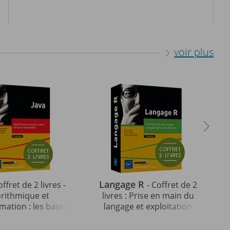
voir plus
Langage R
offret de 2 livres -
- Coffret de 2
orithmique et
livres : Prise en main du
ation : les bases
langage et exploitation
ables (4e édition)
des données (3e édition)