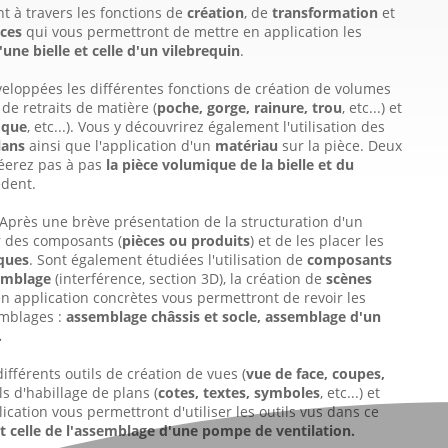
t à travers les fonctions de
création
, de
transformation
et
ices
qui vous permettront de mettre en application les
'une bielle et celle d'un vilebrequin
.
éveloppées les différentes fonctions de création de volumes
), de retraits de matière (
poche, gorge, rainure, trou
, etc...) et
oque
, etc...). Vous y découvrirez également l'utilisation des
lans
ainsi que l'application d'un
matériau
sur la pièce. Deux
réerez pas à pas
la pièce volumique de la bielle et du
édent.
 Après une brève présentation de la structuration d'un
r des composants (
pièces
ou
produits
) et de les placer les
ques
. Sont également étudiées l'utilisation de
composants
emblage
(interférence, section 3D), la création de
scènes
en application concrètes vous permettront de revoir les
emblages :
assemblage châssis et socle, assemblage d'un
.
différents outils de création de vues (
vue de face, coupes,
ils d'habillage de plans (
cotes, textes, symboles
, etc...) et
ication vous permettront d'utiliser les outils vus dans ce
et celle de l'assemblage d'une pompe de ventilation.