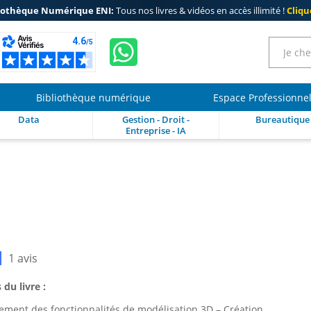
iothèque Numérique ENI:
Tous nos livres & vidéos en accès illimité !
Clique
Bibliothèque numérique
Espace Professionne
Data
Gestion - Droit -
Bureautique
Entreprise - IA
1 avis
 du livre :
ment des fonctionnalités de modélisation 3D – Création,