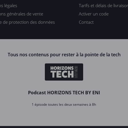
s légales
Tarifs et délais de livraiso
ons générales de vente
Activer un code
ue de protection des données
Contact
Tous nos contenus pour rester à la pointe de la tech
Podcast HORIZONS TECH BY ENI
1 épisode toutes les deux semaines à 8h