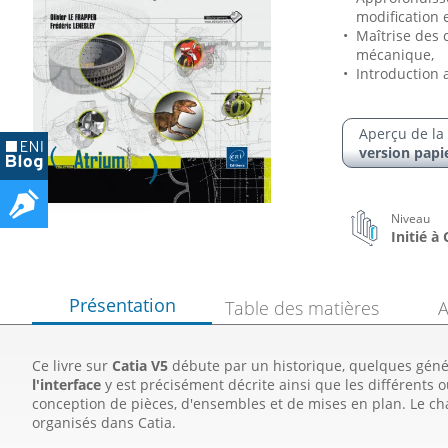
modification 
Maîtrise des 
mécanique,
Introduction 
Aperçu de la
version papi
Niveau
Initié à
Présentation
Table des matières
A
Ce livre sur
Catia V5
débute par un historique, quelques généra
l'interface
y est précisément décrite ainsi que les différents ou
conception de pièces, d'ensembles et de mises en plan. Le ch
organisés dans Catia.