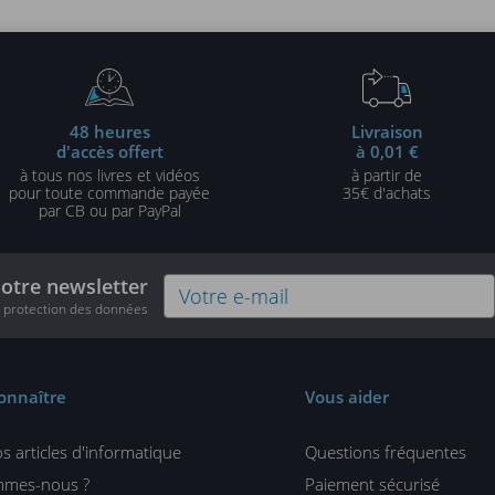
48 heures
Livraison
d'accès offert
à 0,01 €
à tous nos livres et vidéos
à partir de
pour toute commande payée
35€ d'achats
par CB ou par PayPal
notre newsletter
e protection des données
onnaître
Vous aider
s articles d'informatique
Questions fréquentes
mmes-nous ?
Paiement sécurisé