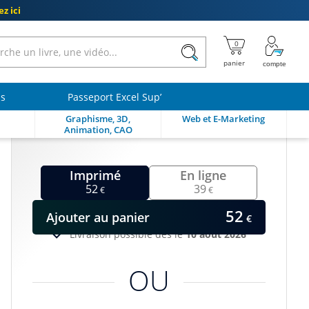
z ici
ls
Passeport Excel Sup’
Graphisme, 3D,
Web et E-Marketing
Animation, CAO
Imprimé
En ligne
52
39
€
€
52
Ajouter
au panier
€
Livraison possible dès le
10 août 2026
OU