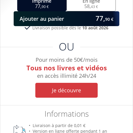
Imprimé
En ligne
77,
58,
90 €
43 €
77,
Ajouter
au panier
90 €
Livraison possible dès le
10 août 2026
OU
Pour moins de 50€/mois
Tous nos livres et vidéos
en accès illimité 24h/24
Je découvre
Informations
Livraison à partir de 0,01 €
Version en ligne offerte pendant 1 an