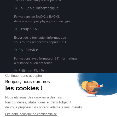
Toute l’informatique vue par ENI
ENI Ecole informatique
Formations de BAC+2 à BAC+5,
dans nos campus physiques et en ligne
Groupe ENI
Expert de la formation informatique
sous toutes ses formes depuis 1981
ENI Service
Formations avec formateur à l'informatique,
à distance ou en présentiel
Editions ENI Pro
Supports de cours
pour les organismes de formation
ENI elearning
La solution de formation à l'informatique en ligne,
disponible en 5 langues
Certifications ENI