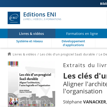
Bibl
Editions ENI
LIVRES | VIDÉOS | E-FORMATIONS
Livres & vidéos
Formations en ligne
Système et réseau
Développement
d'applications
Livres & vidéos
Les clés d'un progiciel SaaS durable
Le De
Extraits du liv
Les clés d'
Aligner l'archit
l'organisation
Stéphane
VANACKER