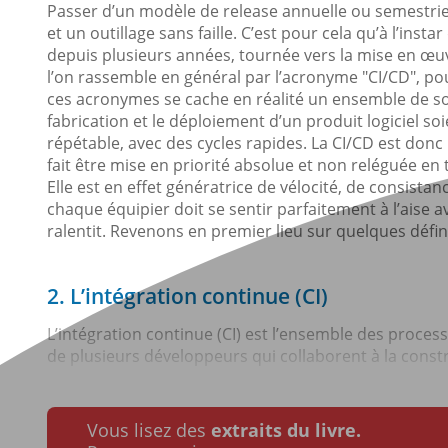
Passer d’un modèle de release annuelle ou semestrie
et un outillage sans faille. C’est pour cela qu’à l’instar
depuis plusieurs années, tournée vers la mise en œuv
l’on rassemble en général par l’acronyme "CI/CD", po
ces acronymes se cache en réalité un ensemble de so
fabrication et le déploiement d’un produit logiciel soi
répétable, avec des cycles rapides. La CI/CD est donc l
fait être mise en priorité absolue et non reléguée e
Elle est en effet génératrice de vélocité, de consist
chaque équipier doit se sentir parfaitement à l’aise av
ralentit. Revenons en premier lieu sur quelques défin
2. L’intégration continue (CI)
L’intégration continue (CI) est l’ensemble des proc
de plusieurs développeurs qui collaborent à la construc
Vous lisez des
extraits du livre.