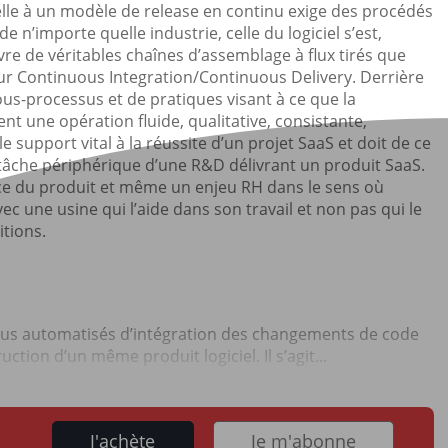
lle à un modèle de release en continu exige des procédés
 de n’importe quelle industrie, celle du logiciel s’est,
re de véritables chaînes d’assemblage à flux tirés que
ur Continuous Integration/Continuous Delivery. Derrière
us-processus et de pratiques visant à ce que la
ent une opération fluide, qualitative, consistante,
e support vital à la réussite d’un projet SaaS et doit de ce
n tâche périphérique d’une R&D délivrant un produit SaaS.
ance du produit et même un enjeu RH dans le sens où
ec une usine qui l’aide dans son travail et non pas qui le
itions.
essus automatisés d’intégration des changements de code
tion d’un même produit logiciel. Il s’agit...
J'achète
Je m'abonne