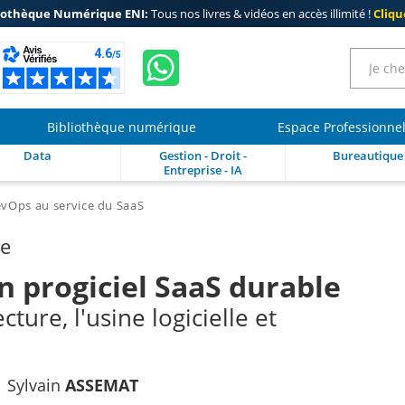
iothèque Numérique ENI:
Tous nos livres & vidéos en accès illimité !
Clique
Bibliothèque numérique
Espace Professionne
Data
Gestion - Droit -
Bureautique
Entreprise - IA
vOps au service du SaaS
re
un progiciel SaaS durable
ecture, l'usine logicielle et
Sylvain
ASSEMAT