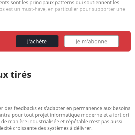
nts sont les principaux patterns qui soutiennent les
Ops est un must-have, en particulier pour supporter une
J'achète
Je m'abonne
ux tirés
lter des feedbacks et s’adapter en permanence aux besoins
mantra pour tout projet informatique moderne et a fortiori
de manière industrialisée et répétable n’est pas aussi
plexité croissante des systèmes à délivrer.