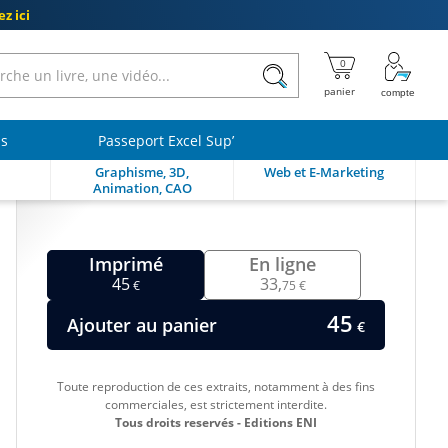
z ici
ls
Passeport Excel Sup’
Graphisme, 3D,
Web et E-Marketing
Animation, CAO
Imprimé
En ligne
45
33,
€
75 €
45
Ajouter au panier
€
Toute reproduction de ces extraits, notamment à des fins
commerciales, est strictement interdite.
Tous droits reservés - Editions ENI