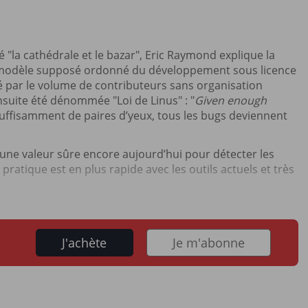
 "la cathédrale et le bazar", Eric Raymond explique la
modèle supposé ordonné du développement sous licence
 par le volume de contributeurs sans organisation
ensuite été dénommée "Loi de Linus" : "
Given enough
y a suffisamment de paires d’yeux, tous les bugs deviennent
 une valeur sûre encore aujourd’hui pour détecter les
pratique est en plus rapide avec les outils actuels et très
J'achète
Je m'abonne