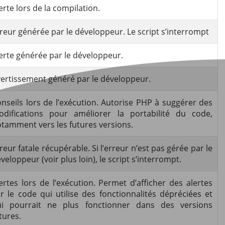
erte lors de la compilation.
reur générée par le développeur. Le script s’interrompt
erte générée par le développeur.
ertissement généré par le développeur.
nseils lors de l’exécution. Autorise PHP à suggérer des
difications pour améliorer la portabilité du code,
tamment vers les futures versions.
reur fatale récupérable. Si l’erreur n’est pas gérée par le
veloppeur (voir plus loin), le script s’interrompt.
ertes lors de l’exécution. Permet d’afficher des alertes
r le code qui utilise des fonctionnalités dépréciées et
ui pourrait ne plus fonctionner dans des versions
tures.