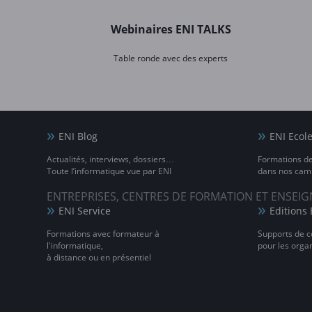
Webinaires ENI TALKS
Table ronde avec des experts
ENI Blog
ENI Ecol
Actualités, interviews, dossiers…
Formations d
Toute l’informatique vue par ENI
dans nos camp
ENTREPRISES, CENTRES DE FORMATION ET ENSE
ENI Service
Editions 
Formations avec formateur à
Supports de c
l'informatique,
pour les orga
à distance ou en présentiel