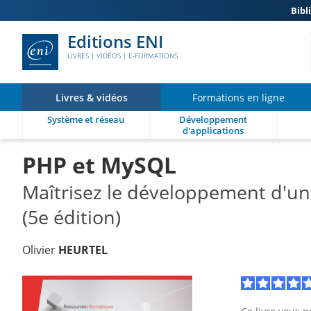
Bibl
Editions ENI
LIVRES | VIDÉOS | E-FORMATIONS
Livres & vidéos
Formations en ligne
Système et réseau
Développement
d'applications
PHP et MySQL
Maîtrisez le développement d'un 
(5e édition)
Olivier
HEURTEL