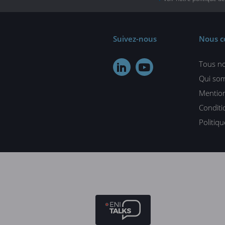
Suivez-nous
Nous c
Tous no


Qui so
Mention
Conditi
Politiq