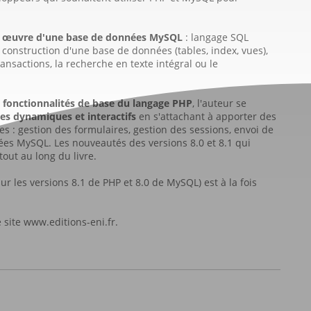
 œuvre d'une base de données MySQL
: langage SQL
 construction d'une base de données (tables, index, vues),
nsactions, la recherche en texte intégral ou le
s
fonctionnalités de base du langage PHP
, l'auteur se
es dynamiques et interactifs
en s'attachant à apporter des
 : gestion des formulaires, gestion des sessions, envoi de
ées MySQL. Les nouveautés des versions 8.0 et 8.1 qui
tout au long du livre.
r les versions 8.1 de PHP et 8.0 de MySQL) est à la fois
site www.editions-eni.fr.