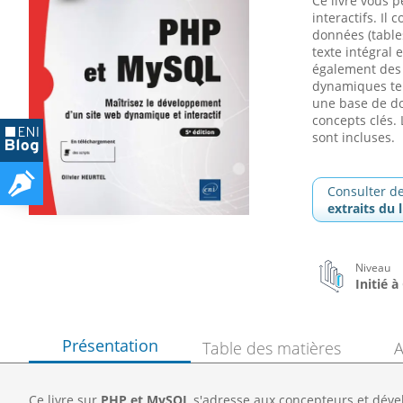
Ce livre vous 
interactifs. Il 
données (tables
texte intégral 
également des 
dynamiques tels
une base de d
concepts clés.
sont incluses.
Consulter d
extraits du l
Niveau
Initié 
Présentation
Table des matières
A
Ce livre sur
PHP et MySQL
s'adresse aux concepteurs et déve