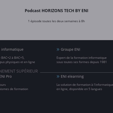
Podcast HORIZONS TECH BY ENI
1 épisode toutes les deux semaines à 8h
e informatique
Groupe ENI
e BAC+2 à BAC+5,
Expert de la formation informatique
us physiques et en ligne
sous toutes ses formes depuis 1981
IGNEMENT SUPÉRIEUR
ENI Pro
ENI elearning
ours
La solution de formation à l'informatiqu
nismes de formation
en ligne, disponible en 5 langues