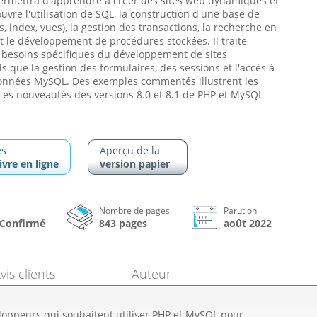
permettra d'apprendre à créer des sites web dynamiques et
couvre l'utilisation de SQL, la construction d'une base de
, index, vues), la gestion des transactions, la recherche en
et le développement de procédures stockées. Il traite
besoins spécifiques du développement de sites
 que la gestion des formulaires, des sessions et l'accès à
onnées MySQL. Des exemples commentés illustrent les
 Les nouveautés des versions 8.0 et 8.1 de PHP et MySQL
es
Aperçu de la
ivre en ligne
version papier
Nombre de pages
Parution
à Confirmé
843 pages
août 2022
vis clients
Auteur
loppeurs qui souhaitent utiliser PHP et MySQL pour