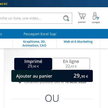
z ici
ls
Passeport Excel Sup’
Graphisme, 3D,
Web et E-Marketing
Animation, CAO
Imprimé
En ligne
29,
22,
90 €
43 €
29,
Ajouter
au panier
90 €
Livraison possible dès le
10 août 2026
OU