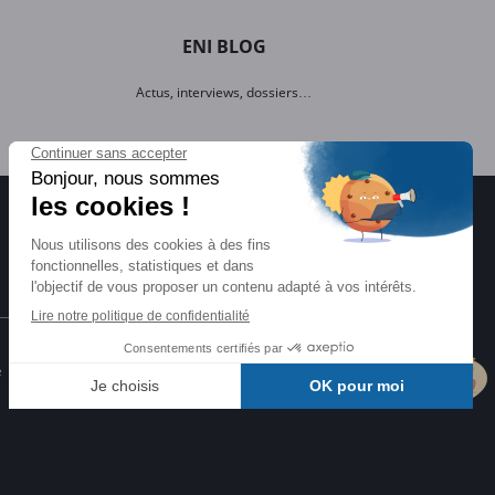
ENI BLOG
Actus, interviews, dossiers…
Certifications ENI
e
Certifications à l'informatique
éligibles CPF et reconnues par l'État