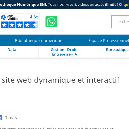
iothèque Numérique ENI:
Tous nos livres & vidéos en accès illimité !
Clique
Bibliothèque numérique
Espace Professionne
Data
Gestion - Droit -
Bureautique
Entreprise - IA
site web dynamique et interactif
1 avis