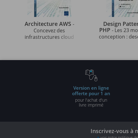
Architecture AWS
Design Patte
-
PHP
- Les 23 m
Concevez des
conception : des
infrastructures cloud
et solutions illu
robustes, sécurisées et
UML2 et PHP (3e 
évolutives
Version en ligne
offerte pour 1 an
pour l'achat d'un
livre imprimé
Inscrivez-vous à 
voir notre politique d