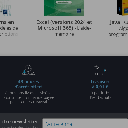
rns en
Excel (versions 2024 et
Java
- C
Microsoft 365)
odèles de
- L’aide-
Alg
criptions
mémoire
programm
strées en
indispens
édition)
48 heures
Livraison
d'accès offert
à 0,01 €
à tous nos livres et vidéos
à partir de
pour toute commande payée
35€ d'achats
par CB ou par PayPal
notre newsletter
e protection des données