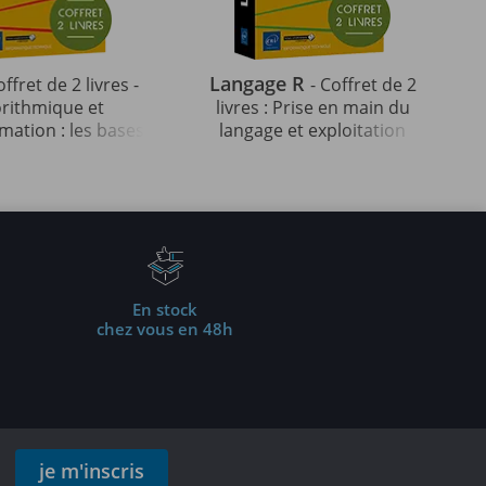
Langage R
offret de 2 livres -
- Coffret de 2
orithmique et
livres : Prise en main du
ation : les bases
langage et exploitation
ables (4e édition)
des données (3e édition)
En stock
chez vous en 48h
je m'inscris