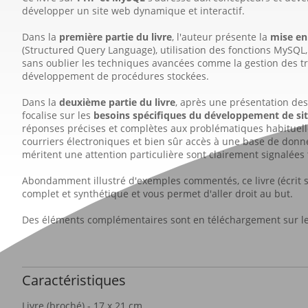
développer un site web dynamique et interactif.
Dans la
première partie du livre
, l'auteur présente la
mise en
(Structured Query Language), utilisation des fonctions MySQL,
sans oublier les techniques avancées comme la gestion des tra
développement de procédures stockées.
Dans la
deuxième partie du livre
, après une présentation de
focalise sur les
besoins spécifiques du développement de sit
réponses précises et complètes aux problématiques habituelles
courriers électroniques et bien sûr accès à une base de donn
méritent une attention particulière sont clairement signalées 
Abondamment illustré d'exemples commentés, ce livre (écrit su
complet et synthétique et vous permet d'aller droit au but.
Des éléments complémentaires sont en téléchargement sur le 
Caractéristiques
Livre (broché) - 17 x 21 cm