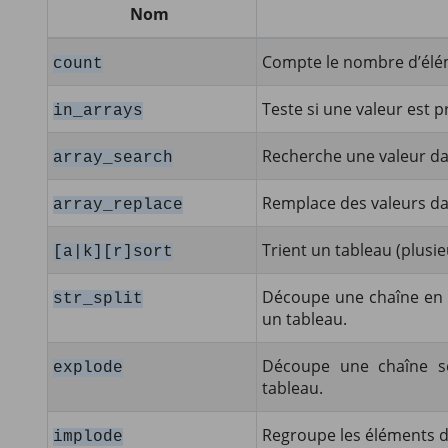
Nom
Compte le nombre d’élé
count
Teste si une valeur est 
in_arrays
Recherche une valeur da
array_search
Remplace des valeurs da
array_replace
Trient un tableau (plusie
[a|k][r]sort
Découpe une chaîne en 
str_split
un tableau.
Découpe une chaîne se
explode
tableau.
Regroupe les éléments d’
implode