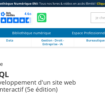
iothèque Numérique ENI:
Tous nos livres & vidéos en accès illimité !
Clique
Bibliothèque numérique
Espace Professionne
Data
Gestion - Droit -
Bureautique
Entreprise - IA
re
SQL
éveloppement d'un site web
teractif (5e édition)