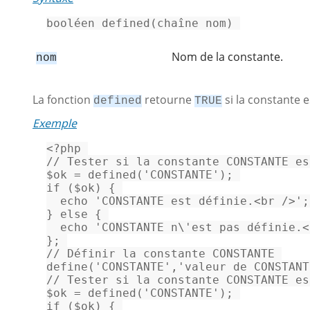
booléen 
defined
(chaî
ne
 nom) 
Nom de la constante.
nom
La fonction
retourne
si la constante e
defined
TRUE
Exemple
<?php
// Tester si la constante CONSTANTE es
$ok
 = 
defined
(
'CONSTANTE'
if
 (
$ok
) { 

echo
'CONSTANTE est définie.<br />'
;
} 
else
 { 

echo
'CONSTANTE n\'est pas définie.<
// Définir la constante CONSTANTE 
define
(
'CONSTANTE'
,
'valeur de CONSTANT
// Tester si la constante CONSTANTE es
$ok
 = 
defined
(
'CONSTANTE'
if
 (
$ok
) { 
