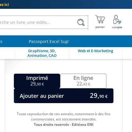
z ici
ls
Passeport Excel Sup’
Graphisme, 3D,
Web et E-Marketing
Animation, CAO
Imprimé
En ligne
29,
22,
90 €
43 €
29,
Ajouter au panier
90 €
Toute reproduction de ces extraits, notamment à des fins
commerciales, est strictement interdite.
Tous droits reservés - Editions ENI