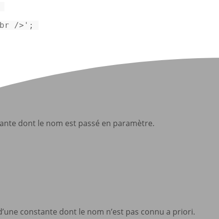
 

br />'
; 

tante dont le nom est passé en paramètre.
d’une constante dont le nom n’est pas connu a priori.