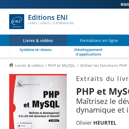
Bibl
Editions ENI
LIVRES | VIDÉOS | E-FORMATIONS
Livres & vidéos
Formations en ligne
Système et réseau
Développement
d'applications
Livres & vidéos
PHP et MySQL
Utiliser les fonctions PHP
Extraits du liv
PHP et My
Maîtrisez le d
dynamique et in
Olivier
HEURTEL