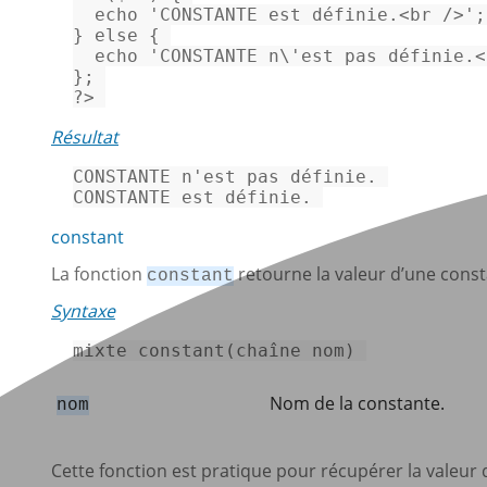
echo
'CONSTANTE est définie.<br />'
;
} 
else
 { 

echo
'CONSTANTE n\'est pas définie.<
?>
Résultat
CONSTANTE n
'est
 pas définie. 

CONSTANTE est définie. 
constant
La fonction
retourne la valeur d’une cons
constant
Syntaxe
mixte 
constant
(chaîne nom) 
Nom de la constante.
nom
Cette fonction est pratique pour récupérer la valeur 