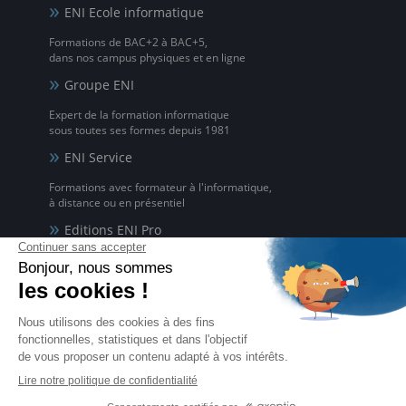
ENI Ecole informatique
Formations de BAC+2 à BAC+5,
dans nos campus physiques et en ligne
Groupe ENI
Expert de la formation informatique
sous toutes ses formes depuis 1981
ENI Service
Formations avec formateur à l'informatique,
à distance ou en présentiel
Editions ENI Pro
Supports de cours
pour les organismes de formation
ENI elearning
La solution de formation à l'informatique en ligne,
disponible en 5 langues
Certifications ENI
Certifications à l'informatique