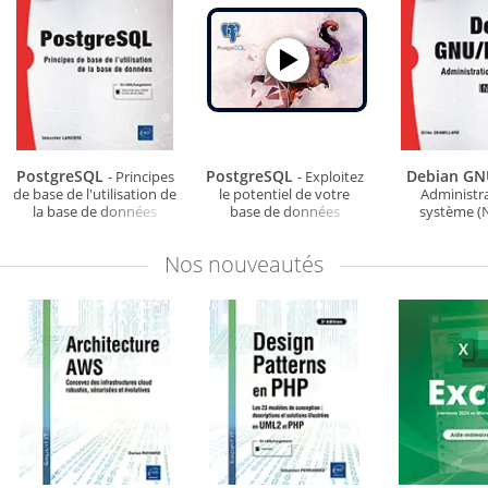
PostgreSQL
PostgreSQL
Debian GN
- Principes
- Exploitez
de base de l'utilisation de
le potentiel de votre
Administr
la base de données
base de données
système (
relationnelle et objet
éditi
Nos
nouveautés