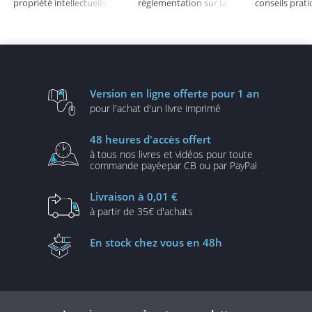
propriété intellectuelle,
réglementation sur la
conseils prat
données personnelles, e-
protection des données
protéger vo
commerce...
personnelles
personnelles s
Version en ligne
offerte pour 1 an
pour l'achat d'un
livre imprimé
48 heures
d'accès offert
à tous nos livres et vidéos
pour toute
commande payée
par CB ou par PayPal
Livraison
à 0,01 €
à partir de
35€ d'achats
En stock
chez vous en 48h