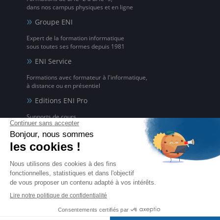
dans nos campus physiques et en ligne
Groupe ENI
Expert de la formation informatique
sous toutes ses formes depuis 1981
ENI Service
Formations avec formateur à l'informatique,
à distance ou en présentiel
Editions ENI Pro
Supports de cours
pour les organismes de formation
ENI elearning
La solution de formation à l'informatique en ligne,
disponible en 5 langues
Certifications ENI
Certifications à l'informatique
éligibles CPF et reconnues par l'État