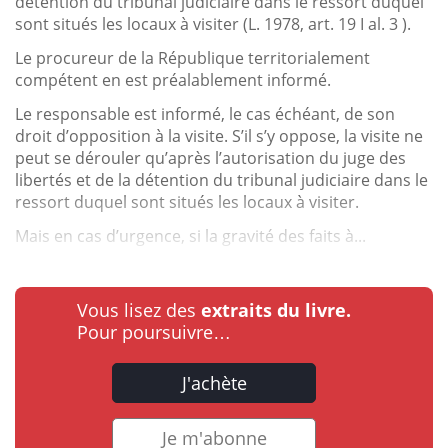
détention du tribunal judiciaire dans le ressort duquel
sont situés les locaux à visiter (L. 1978, art. 19 I al. 3 ).
Le procureur de la République territorialement
compétent en est préalablement informé.
Le responsable est informé, le cas échéant, de son
droit d’opposition à la visite. S’il s’y oppose, la visite ne
peut se dérouler qu’après l’autorisation du juge des
libertés et de la détention du tribunal judiciaire dans le
ressort duquel sont situés les locaux à visiter.
Mais en cas d’urgence, si la gravité des faits à...
Vous lisez des
extraits du livre.
Pour poursuivre…
J'achète
Je m'abonne