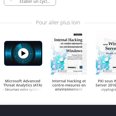
Établir un cycle de développement sécurisé
Pour aller plus loin
Microsoft Advanced
Internal Hacking et
PKI sous 
Threat Analytics (ATA)
contre-mesures en
Server 201
environnement
- Sécurisez votre système
cryptogra
Windows
d'information
- Piratage
certifi
interne, mesures de
protection,
développement d'outils
(2e édition)