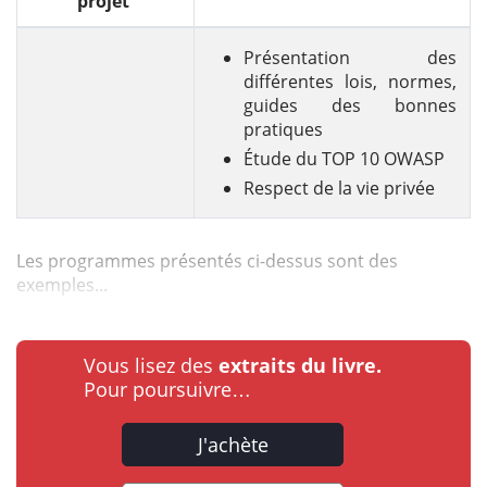
projet
Présentation des
différentes lois, normes,
guides des bonnes
pratiques
Étude du TOP 10 OWASP
Respect de la vie privée
Les programmes présentés ci-dessus sont des
exemples...
Vous lisez des
extraits du livre.
Pour poursuivre…
J'achète