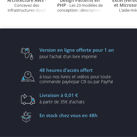
Architecture AWS
Design Patterns en
Excel (vers
-
PHP
et Microso
Concevez des
- Les 23 modèles de
infrastructures cloud
conception : descriptions
L’aide-m
robustes, sécurisées et
et solutions illustrées en
évolutives
UML2 et PHP (3e édition)
Version en ligne
offerte pour 1 an
pour l'achat d'un
livre imprimé
48 heures
d'accès offert
à tous nos livres et vidéos
pour toute
commande payée
par CB ou par PayPal
Livraison
à 0,01 €
à partir de
35€ d'achats
En stock
chez vous en 48h