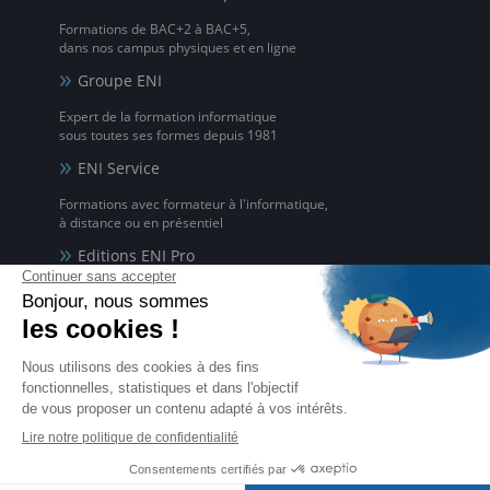
Formations de BAC+2 à BAC+5,
dans nos campus physiques et en ligne
Groupe ENI
Expert de la formation informatique
sous toutes ses formes depuis 1981
ENI Service
Formations avec formateur à l'informatique,
à distance ou en présentiel
Editions ENI Pro
Supports de cours
pour les organismes de formation
ENI elearning
La solution de formation à l'informatique en ligne,
disponible en 5 langues
Certifications ENI
Certifications à l'informatique
éligibles CPF et reconnues par l'État