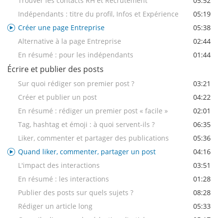
Trouver les contacts RH et Recrutement
05:52
Indépendants : titre du profil, Infos et Expérience
05:19
Créer une page Entreprise
05:38
Alternative à la page Entreprise
02:44
En résumé : pour les indépendants
01:44
Écrire et publier des posts
Sur quoi rédiger son premier post ?
03:21
Créer et publier un post
04:22
En résumé : rédiger un premier post « facile »
02:01
Tag, hashtag et émoji : à quoi servent-ils ?
06:35
Liker, commenter et partager des publications
05:36
Quand liker, commenter, partager un post
04:16
L'impact des interactions
03:51
En résumé : les interactions
01:28
Publier des posts sur quels sujets ?
08:28
Rédiger un article long
05:33