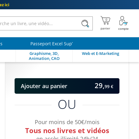
z ici
ls
Passeport Excel Sup’
Graphisme, 3D,
Web et E-Marketing
Animation, CAO
29,
Ajouter
au panier
99 €
OU
Pour moins de 50€/mois
Tous nos livres et vidéos
en accès illimité 24h/24