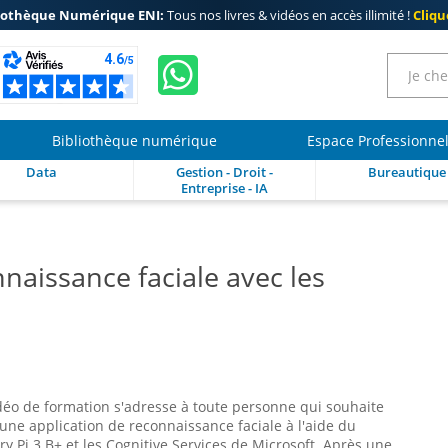
iothèque Numérique ENI:
Tous nos livres & vidéos en accès illimité !
Clique
Bibliothèque numérique
Espace Professionne
Data
Gestion - Droit -
Bureautique
Entreprise - IA
naissance faciale avec les
déo de formation s'adresse à toute personne qui souhaite
 une application de reconnaissance faciale à l'aide du
y Pi 3 B+ et les Cognitive Services de Microsoft. Après une