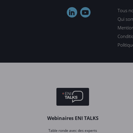
Tous no


Qui so
Mention
Conditi
Politiq
Webinaires ENI TALKS
Table ronde avec des experts