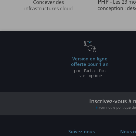
PHP
- Les 23 m
Concevez des
conception : des
infrastructures cloud
et solutions illu
robustes, sécurisées et
UML2 et PHP (3e 
évolutives
Version en ligne
offerte pour 1 an
pour l'achat d'un
livre imprimé
Inscrivez-vous à 
voir notre politique d
Suivez-nous
Nous c