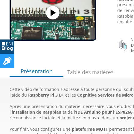
présenta
de l'env
Raspbian
ensuite 
N
D
I
Présentation
Table des matières
Cette vidéo de formation s'adresse à toute personne qui sou
l'aide du
Raspberry Pi 3 B+
et les
Cognitive Services de Micro
Après une présentation du matériel nécessaire, vous étudiez
l'
installation de Raspbian
et de l'
IDE Arduino pour l'ESP8266
reconnaissance faciale et la mettez en œuvre dans un
projet
Pour finir, vous configurez une
plateforme MQTT
permettant l