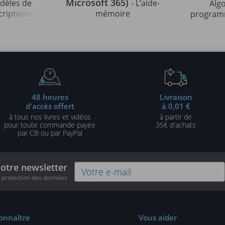
Microsoft 365)
odèles de
- L’aide-
Alg
criptions
mémoire
programm
strées en
indispens
édition)
48 heures
Livraison
d'accès offert
à 0,01 €
à tous nos livres et vidéos
à partir de
pour toute commande payée
35€ d'achats
par CB ou par PayPal
notre newsletter
e protection des données
onnaître
Vous aider