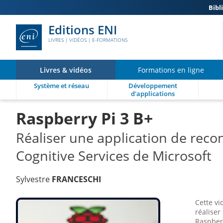
Bibl
Editions ENI
LIVRES | VIDÉOS | E-FORMATIONS
Livres & vidéos
Formations en ligne
Système et réseau
Développement
d'applications
Raspberry Pi 3 B+
Réaliser une application de recon
Cognitive Services de Microsoft
Sylvestre
FRANCESCHI
Cette vi
réaliser
Raspberr