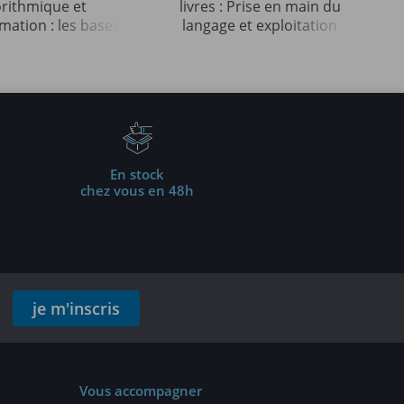
orithmique et
livres : Prise en main du
ation : les bases
langage et exploitation
ables (4e édition)
des données (3e édition)
En stock
chez vous en 48h
je m'inscris
Vous accompagner