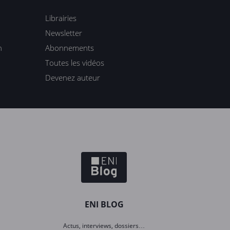
Librairies
Newsletter
n
Abonnements
Toutes les vidéos
Devenez auteur
ENI BLOG
Actus, interviews, dossiers…