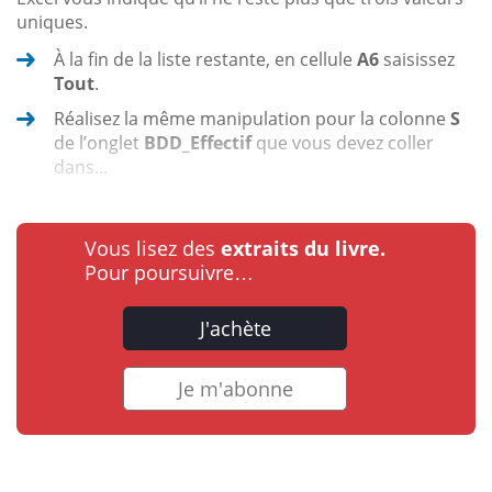
uniques.
À la fin de la liste restante, en cellule
A6
saisissez
Tout
.
Réalisez la même manipulation pour la colonne
S
de l’onglet
BDD_Effectif
que vous devez coller
dans...
Vous lisez des
extraits du livre.
Pour poursuivre…
J'achète
Je m'abonne