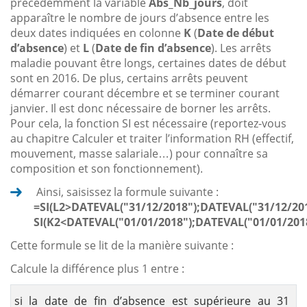
précédemment la variable
Abs_Nb_jours
, doit
apparaître le nombre de jours d’absence entre les
deux dates indiquées en colonne
K
(
Date de début
d’absence
) et
L
(
Date de fin d’absence
). Les arrêts
maladie pouvant être longs, certaines dates de début
sont en 2016. De plus, certains arrêts peuvent
démarrer courant décembre et se terminer courant
janvier. Il est donc nécessaire de borner les arrêts.
Pour cela, la fonction SI est nécessaire (reportez-vous
au chapitre Calculer et traiter l’information RH (effectif,
mouvement, masse salariale…) pour connaître sa
composition et son fonctionnement).
Ainsi, saisissez la formule suivante :
=SI(L2>DATEVAL("31/12/2018");DATEVAL("31/12/201
SI(K2<DATEVAL("01/01/2018");DATEVAL("01/01/201
Cette formule se lit de la manière suivante :
Calcule la différence plus 1 entre :
si la date de fin d’absence est supérieure au 31