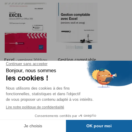
Excel
Gestion comptable
- versions 2019 ou
avec Excel
Office 365
- (versions
2016 et 2019)
Version en ligne
offerte pour 1 an
pour l'achat d'un
livre imprimé
48 heures
d'accès offert