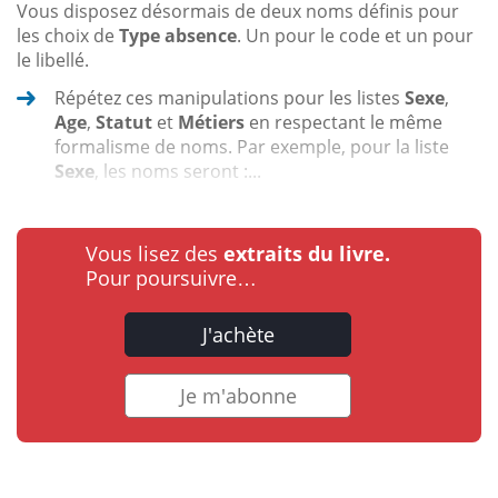
Vous disposez désormais de deux noms définis pour
les choix de
Type absence
. Un pour le code et un pour
le libellé.
Répétez ces manipulations pour les listes
Sexe
,
Age
,
Statut
et
Métiers
en respectant le même
formalisme de noms. Par exemple, pour la liste
Sexe
, les noms seront :...
Vous lisez des
extraits du livre.
Pour poursuivre…
J'achète
Je m'abonne