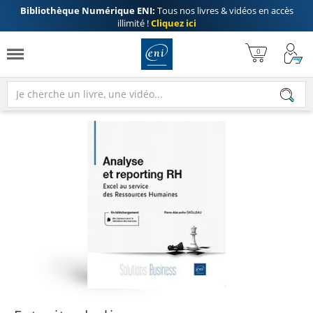
Bibliothèque Numérique ENI:
Tous nos livres & vidéos en accès
illimité !
Cliquez ici