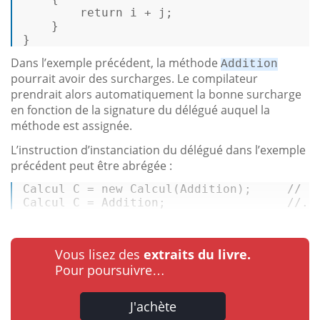
return
 i + j; 

    } 

} 
Dans l’exemple précédent, la méthode
Addition
pourrait avoir des surcharges. Le compilateur
prendrait alors automatiquement la bonne surcharge
en fonction de la signature du délégué auquel la
méthode est assignée.
L’instruction d’instanciation du délégué dans l’exemple
précédent peut être abrégée :
Calcul
C
=
new
Calcul
(Addition);     
// N
Calcul
C
=
 Addition;                 
//..
Vous lisez des
extraits du livre.
Pour poursuivre…
J'achète