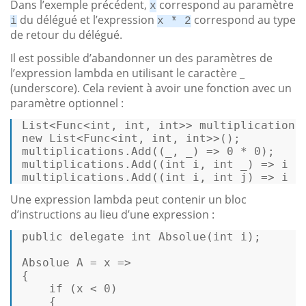
Dans l’exemple précédent,
correspond au paramètre
x
du délégué et l’expression
correspond au type
i
x * 2
de retour du délégué.
Il est possible d’abandonner un des paramètres de
l’expression lambda en utilisant le caractère _
(underscore). Cela revient à avoir une fonction avec un
paramètre optionnel :
List<Func<
int
, 
int
, 
int
new
 List<Func<
int
, 
int
, 
int
>>(); 

multiplications.
Add
((_, _) => 
0
 * 
0
); 

multiplications.
Add
((
int
 i, 
int
 _) => i *
multiplications.
Add
((
int
 i, 
int
 j) => i *
Une expression lambda peut contenir un bloc
d’instructions au lieu d’une expression :
public
delegate
int
Absolue
(
int
 i
)
; 

Absolue A = x => 

{ 

if
 (x < 
0
) 

    { 
