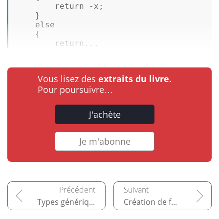
return
 -x; 

    } 

else
    { 

return
...
Vous lisez des
extraits du livre.
Pour poursuivre…
J'achète
Je m'abonne
Types génériques
Création de formulaires