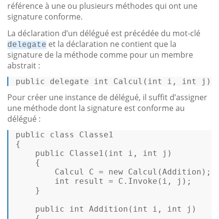
référence à une ou plusieurs méthodes qui ont une
signature conforme.
La déclaration d’un délégué est précédée du mot-clé
et la déclaration ne contient que la
delegate
signature de la méthode comme pour un membre
abstrait :
public
delegate
int
Calcul
(
int
 i, 
int
 j
)
;
Pour créer une instance de délégué, il suffit d’assigner
une méthode dont la signature est conforme au
délégué :
public
class
Classe1
{ 

public
Classe1
(
int
 i, 
int
 j)
    { 

Calcul
C
=
new
Calcul
(Addition); 

int
result
=
 C.Invoke(i, j); 

    } 

public
int
Addition
(
int
 i, 
int
 j)
    { 
