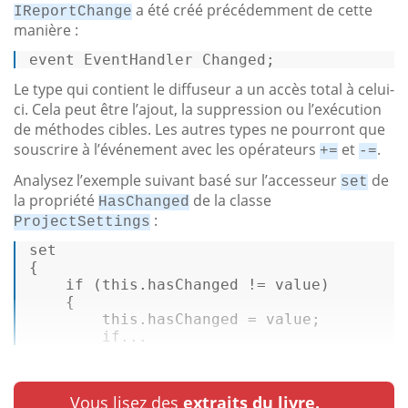
a été créé précédemment de cette
IReportChange
manière :
event
 EventHandler Changed; 
Le type qui contient le diffuseur a un accès total à celui-
ci. Cela peut être l’ajout, la suppression ou l’exécution
de méthodes cibles. Les autres types ne pourront que
souscrire à l’événement avec les opérateurs
et
.
+=
-=
Analysez l’exemple suivant basé sur l’accesseur
de
set
la propriété
de la classe
HasChanged
:
ProjectSettings
set
{ 

if
 (
this
.hasChanged != value) 

    { 

this
.hasChanged = value; 

if
...
Vous lisez des
extraits du livre.