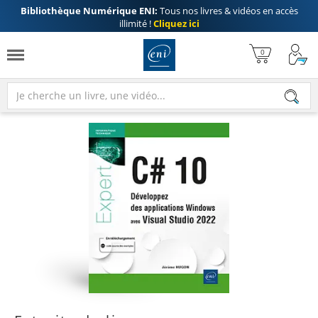
Bibliothèque Numérique ENI:
Tous nos livres & vidéos en accès
illimité !
Cliquez ici