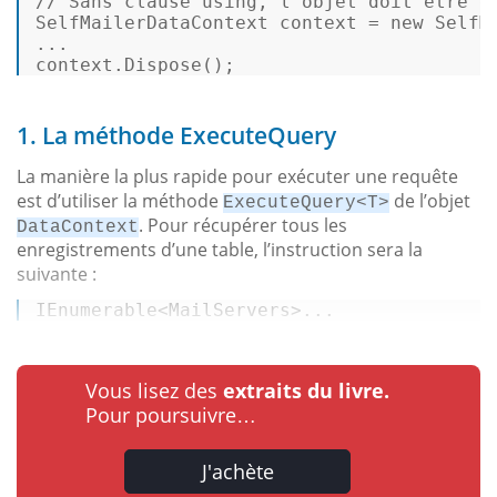
// Sans clause using, l'objet doit être e
SelfMailerDataContext
context
=
new
SelfM
... 

context.Dispose(); 
1. La méthode ExecuteQuery
La manière la plus rapide pour exécuter une requête
est d’utiliser la méthode
de l’objet
ExecuteQuery<T>
. Pour récupérer tous les
DataContext
enregistrements d’une table, l’instruction sera la
suivante :
IEnumerable
<
MailServers
>
...
Vous lisez des
extraits du livre.
Pour poursuivre…
J'achète