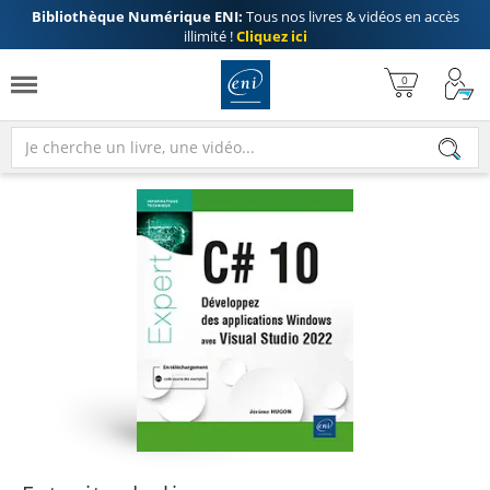
Bibliothèque Numérique ENI:
Tous nos livres & vidéos en accès
illimité !
Cliquez ici