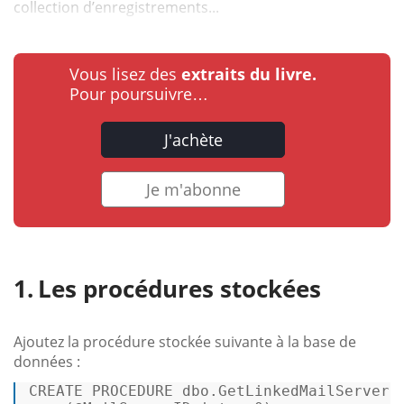
collection d’enregistrements...
Vous lisez des
extraits du livre.
Pour poursuivre…
J'achète
Je m'abonne
Les procédures stockées
Ajoutez la procédure stockée suivante à la base de
données :
CREATE
PROCEDURE
 dbo.GetLinkedMailServersS