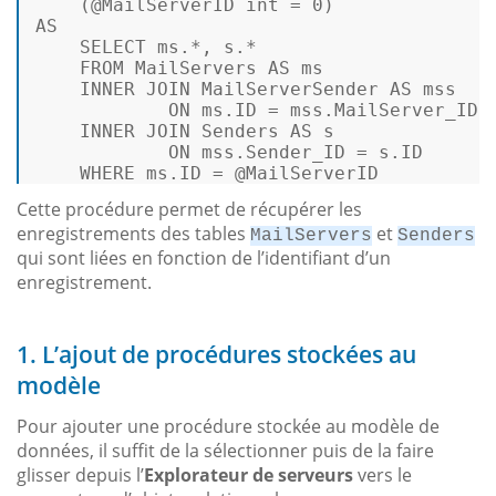
    (
@MailServerID
int
=
0
AS
SELECT
 ms.
*
, s.
*
FROM
 MailServers 
AS
 ms 

INNER
JOIN
 MailServerSender 
AS
 mss 

ON
 ms.ID 
=
 mss.MailServer_ID 

INNER
JOIN
 Senders 
AS
 s 

ON
 mss.Sender_ID 
=
 s.ID 

WHERE
 ms.ID 
=
@MailServerID
Cette procédure permet de récupérer les
enregistrements des tables
et
MailServers
Senders
qui sont liées en fonction de l’identifiant d’un
enregistrement.
1. L’ajout de procédures stockées au
modèle
Pour ajouter une procédure stockée au modèle de
données, il suffit de la sélectionner puis de la faire
glisser depuis l’
Explorateur de serveurs
vers le