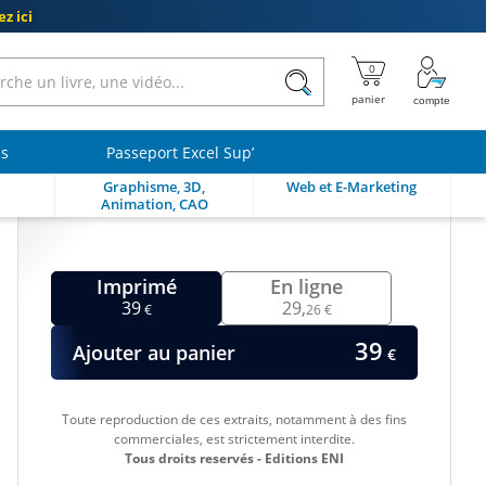
z ici
ls
Passeport Excel Sup’
Graphisme, 3D,
Web et E-Marketing
Animation, CAO
Imprimé
En ligne
39
29,
€
26 €
39
Ajouter au panier
€
Toute reproduction de ces extraits, notamment à des fins
commerciales, est strictement interdite.
Tous droits reservés - Editions ENI