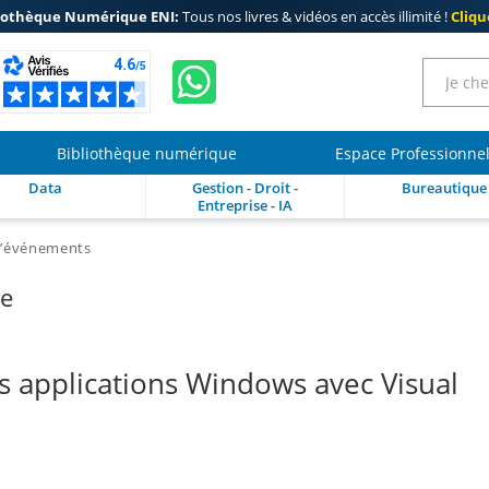
iothèque Numérique ENI:
Tous nos livres & vidéos en accès illimité !
Clique
Bibliothèque numérique
Espace Professionne
Data
Gestion - Droit -
Bureautique
Entreprise - IA
d’événements
re
 applications Windows avec Visual