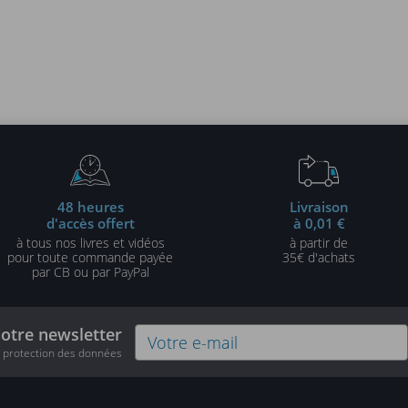
48 heures
Livraison
d'accès offert
à 0,01 €
à tous nos livres et vidéos
à partir de
pour toute commande payée
35€ d'achats
par CB ou par PayPal
notre newsletter
e protection des données