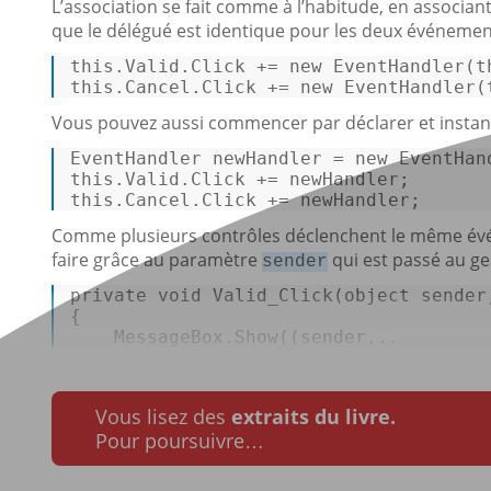
L’association se fait comme à l’habitude, en associa
que le délégué est identique pour les deux événemen
this
.Valid.Click += new EventHandler(
t
this
.Cancel.Click += new EventHandler(
Vous pouvez aussi commencer par déclarer et instanci
EventHandler newHandler = new EventHan
this
this
.Cancel.Click += newHandler; 
Comme plusieurs contrôles déclenchent le même événe
faire grâce au paramètre
qui est passé au ge
sender
private
void
Valid_Click
(
object
 sender
{ 

    MessageBox.Show((sender...
Vous lisez des
extraits du livre.
Pour poursuivre…