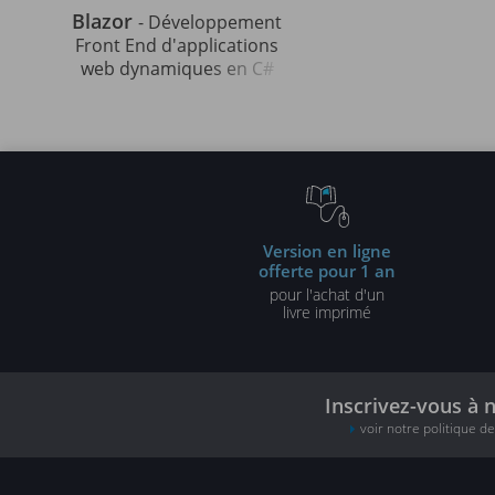
Blazor
- Développement
Front End d'applications
web dynamiques en C#
Version en ligne
offerte pour 1 an
pour l'achat d'un
livre imprimé
Inscrivez-vous à 
voir notre politique d