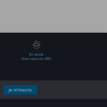
En stock
chez vous en 48h
je m'inscris