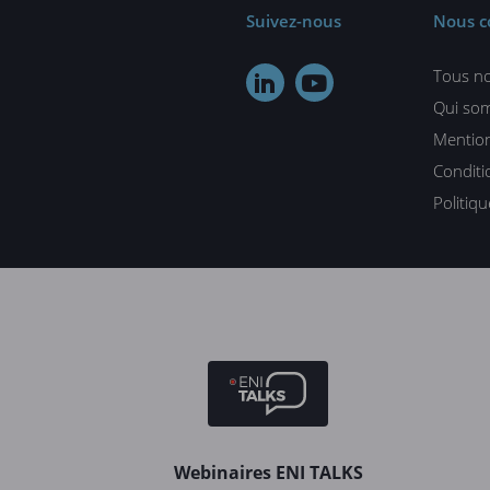
Suivez-nous
Nous c
Tous no


Qui so
Mention
Conditi
Politiq
Webinaires ENI TALKS