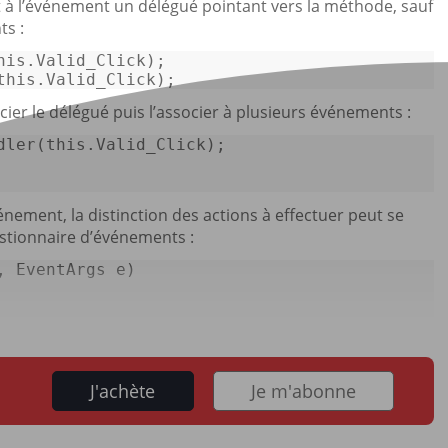
nt à l’événement un délégué pointant vers la méthode, sauf
ts :
his
this
.Valid_Click); 
er le délégué puis l’associer à plusieurs événements :
dler(
this
ment, la distinction des actions à effectuer peut se
stionnaire d’événements :
, EventArgs e
)
J'achète
Je m'abonne