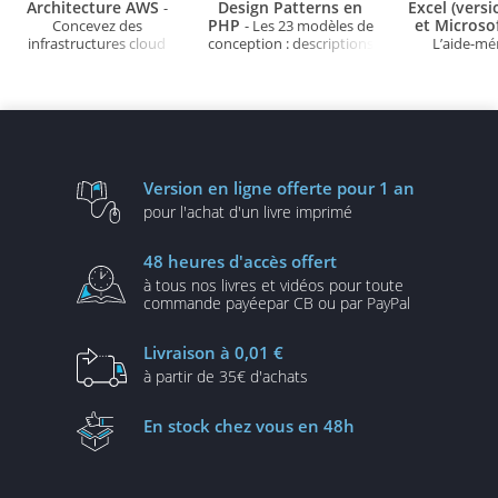
Architecture AWS
Design Patterns en
Excel (vers
-
PHP
et Microso
Concevez des
- Les 23 modèles de
infrastructures cloud
conception : descriptions
L’aide-m
robustes, sécurisées et
et solutions illustrées en
évolutives
UML2 et PHP (3e édition)
Version en ligne
offerte pour 1 an
pour l'achat d'un
livre imprimé
48 heures
d'accès offert
à tous nos livres et vidéos
pour toute
commande payée
par CB ou par PayPal
Livraison
à 0,01 €
à partir de
35€ d'achats
En stock
chez vous en 48h