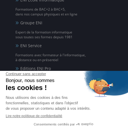
Formations de BAC+2 à BAC+5,
dans nos campus physiques et en ligne
Groupe ENI
Expert de la formation informatique
sous toutes ses formes depuis 1981
ENI Service
Formations avec formateur à l'informatique,
à distance ou en présentiel
Editions ENI Pro
Supports de cours
pour les organismes de formation
ENI elearning
La solution de formation à l'informatique en ligne,
disponible en 5 langues
Certifications ENI
Certifications à l'informatique