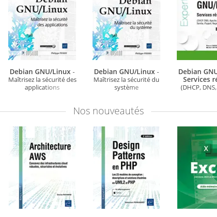
Debian GNU/Linux
Debian GNU/Linux
Debian GNU
-
-
Services 
Maîtrisez la sécurité des
Maîtrisez la sécurité du
applications
système
(DHCP, DNS,
CUPS, NFS,
Puppet, Nag
Nos
nouveautés
(Nouvelle é