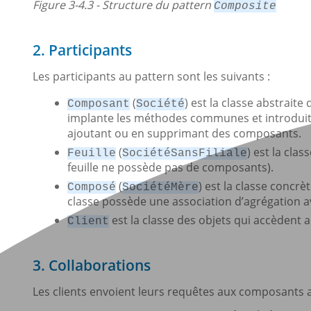
Figure 3-4.3 - Structure du pattern
Composite
2. Participants
Les participants au pattern sont les suivants :
(
) est la classe abstraite
Composant
Société
implante les méthodes communes et introduit 
ajoutant ou en supprimant des composants.
(
) est la cla
Feuille
SociétéSansFiliale
feuille ne possède pas de composants).
(
) est la classe concrè
Composé
SociétéMère
classe possède une association d’agrégation a
est la classe des objets qui accèdent 
Client
3. Collaborations
Les clients envoient leurs requêtes aux composants au