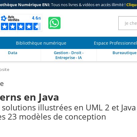
iothèque Numérique ENI:
Tous nos livres & vidéos en accès illimité !
Clique
Bibliothèque numérique
Espace Professionne
Data
Gestion - Droit -
Bureautique
Entreprise - IA
osite
re
erns en Java
 solutions illustrées en UML 2 et Java
 Les 23 modèles de conception