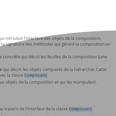
 qui introduit l’interface des objets de la composition,
la signature des méthodes qui gèrent la composition en
sse concrète qui décrit les feuilles de la composition (une
te qui décrit les objets composés de la hiérarchie. Cette
vec la classe
.
Composant
aux objets de la composition et qui les manipulent.
 travers de l’interface de la classe
.
Composant