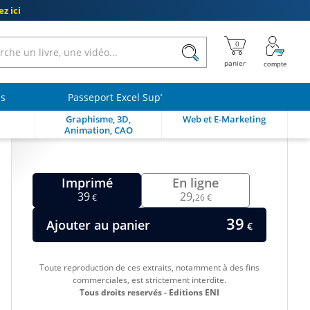
z ici
ls
Passeport Excel Sup’
Graphisme, 3D,
Web et E-Marketing
Animation, CAO
Imprimé
En ligne
39
29,
€
26 €
39
Ajouter au panier
€
Toute reproduction de ces extraits, notamment à des fins
commerciales, est strictement interdite.
Tous droits reservés - Editions ENI