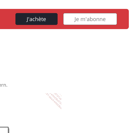
J'achète
Je m'abonne
ern.