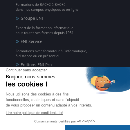
Formations de BAC+2 à BAC+5,
dans nos campus physiques et en ligne
Groupe ENI
Expert de la formation informatique
sous toutes ses formes depuis 1981
ENI Service
Formations avec formateur à l'informatique,
à distance ou en présentiel
Editions ENI Pro
Supports de cours
pour les organismes de formation
ENI elearning
La solution de formation à l'informatique en ligne,
disponible en 5 langues
Certifications ENI
Certifications à l'informatique
éligibles CPF et reconnues par l'État