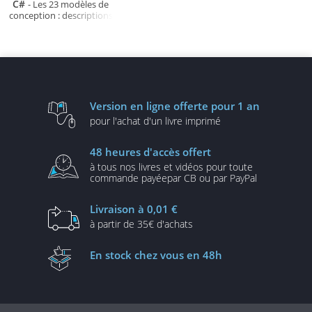
C#
- Les 23 modèles de
conception : descriptions
et solutions illustrées en
UML 2 et C# [3e édition]
Version en ligne
offerte pour 1 an
pour l'achat d'un
livre imprimé
48 heures
d'accès offert
à tous nos livres et vidéos
pour toute
commande payée
par CB ou par PayPal
Livraison
à 0,01 €
à partir de
35€ d'achats
En stock
chez vous en 48h