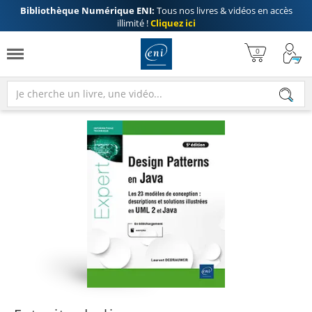
Bibliothèque Numérique ENI:
Tous nos livres & vidéos en accès
illimité !
Cliquez ici