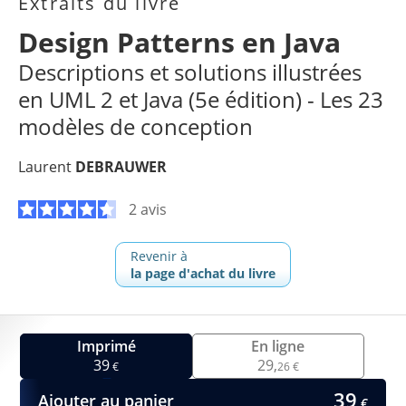
Extraits du livre
Design Patterns en Java
Descriptions et solutions illustrées
en UML 2 et Java (5e édition) - Les 23
modèles de conception
Laurent
DEBRAUWER
2 avis
Revenir à
la page d'achat du livre
Imprimé
En ligne
39
29,
€
26 €
39
Ajouter au panier
€