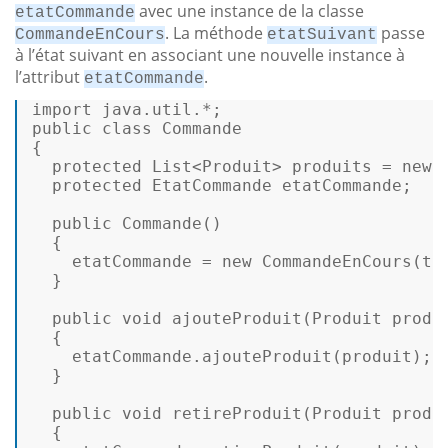
avec une instance de la classe
etatCommande
. La méthode
passe
CommandeEnCours
etatSuivant
à l’état suivant en associant une nouvelle instance à
l’attribut
.
etatCommande
import
 java.
util
public
class
Commande
{ 

protected
List
<
Produit
> produits = 
new
protected
EtatCommande
 etatCommande; 

public
Commande
() 

  { 

    etatCommande = 
new
CommandeEnCours
(
th
  } 

public
void
ajouteProduit
(
Produit produ
  { 

    etatCommande.
ajouteProduit
(produit); 

  } 

public
void
retireProduit
(
Produit produ
  { 
