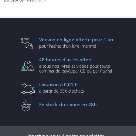
et solutions illustrées en
UML 2 et C# [3e édition]
Version en ligne
offerte pour 1 an
pour l'achat d'un
livre imprimé
48 heures
d'accès offert
à tous nos livres et vidéos
pour toute
commande payée
par CB ou par PayPal
Livraison
à 0,01 €
à partir de
35€ d'achats
En stock
chez vous en 48h
Inscrivez-vous à notre newsletter