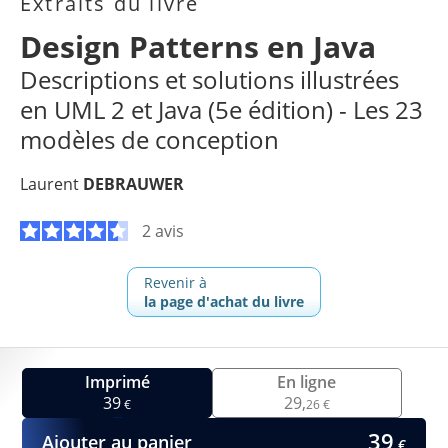
Extraits du livre
Design Patterns en Java
Descriptions et solutions illustrées
en UML 2 et Java (5e édition) - Les 23
modèles de conception
Laurent
DEBRAUWER
2 avis
Revenir à
la page d'achat du livre
Imprimé
En ligne
39
29,
€
26 €
39
Ajouter au panier
€