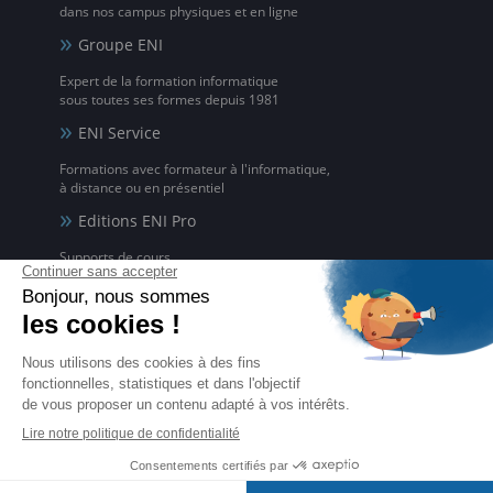
dans nos campus physiques et en ligne
Groupe ENI
Expert de la formation informatique
sous toutes ses formes depuis 1981
ENI Service
Formations avec formateur à l'informatique,
à distance ou en présentiel
Editions ENI Pro
Supports de cours
pour les organismes de formation
ENI elearning
La solution de formation à l'informatique en ligne,
disponible en 5 langues
Certifications ENI
Certifications à l'informatique
éligibles CPF et reconnues par l'État