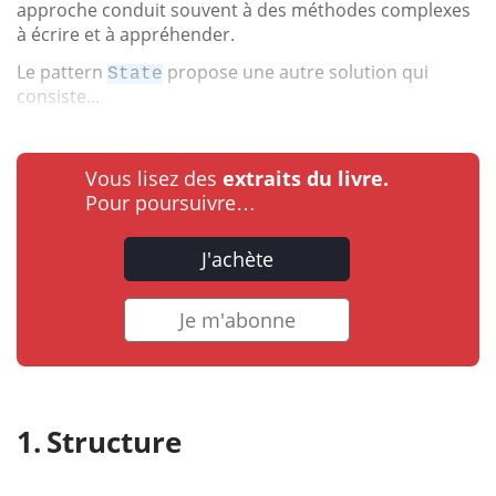
approche conduit souvent à des méthodes complexes
à écrire et à appréhender.
Le pattern
propose une autre solution qui
State
consiste...
Vous lisez des
extraits du livre.
Pour poursuivre…
J'achète
Je m'abonne
Structure