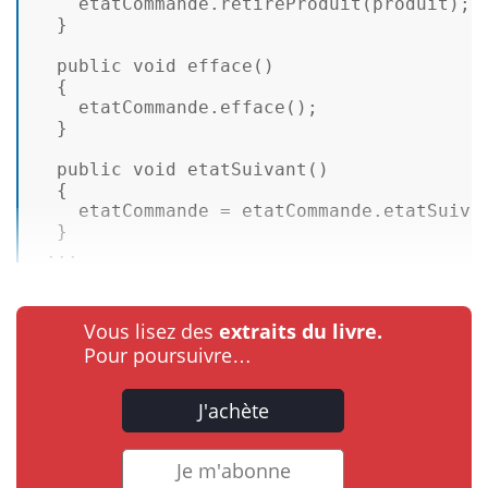
    etatCommande.
retireProduit
(produit); 

  } 

public
void
efface
(
) 

  { 

    etatCommande.
efface
(); 

  } 

public
void
etatSuivant
(
) 

  { 

    etatCommande = etatCommande.
etatSuiva
  } 

 ...
Vous lisez des
extraits du livre.
Pour poursuivre…
J'achète
Je m'abonne