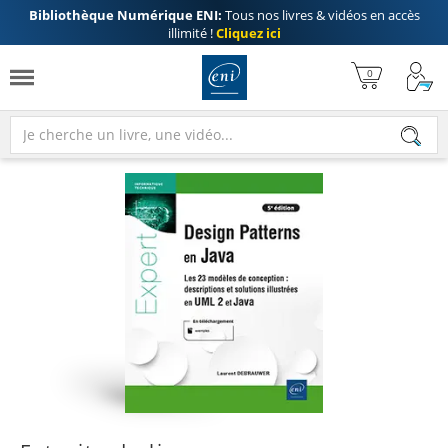
Bibliothèque Numérique ENI:
Tous nos livres & vidéos en accès
illimité !
Cliquez ici