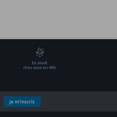
En stock
chez vous en 48h
je m'inscris