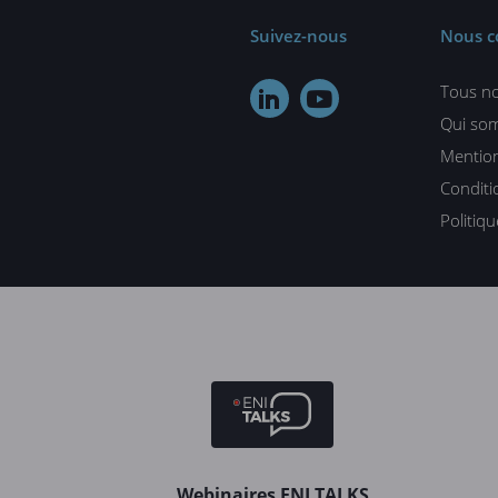
Suivez-nous
Nous c
Tous no


Qui so
Mention
Conditi
Politiq
Webinaires ENI TALKS