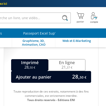
z ici
ls
Passeport Excel Sup’
Graphisme, 3D,
Web et E-Marketing
Animation, CAO
Imprimé
En ligne
28,
21,
50 €
37 €
28,
Ajouter au panier
50 €
Toute reproduction de ces extraits, notamment à des fins
commerciales, est strictement interdite.
Tous droits reservés - Editions ENI