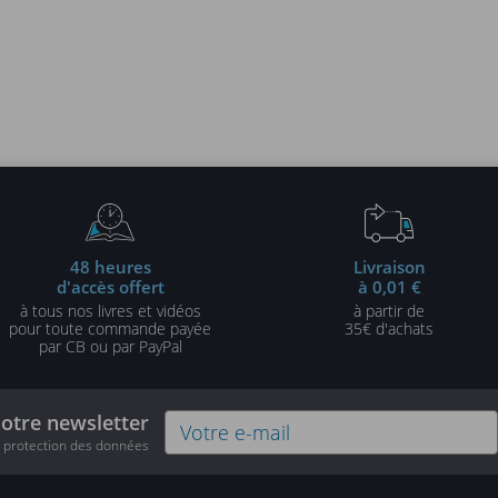
48 heures
Livraison
d'accès offert
à 0,01 €
à tous nos livres et vidéos
à partir de
pour toute commande payée
35€ d'achats
par CB ou par PayPal
notre newsletter
e protection des données