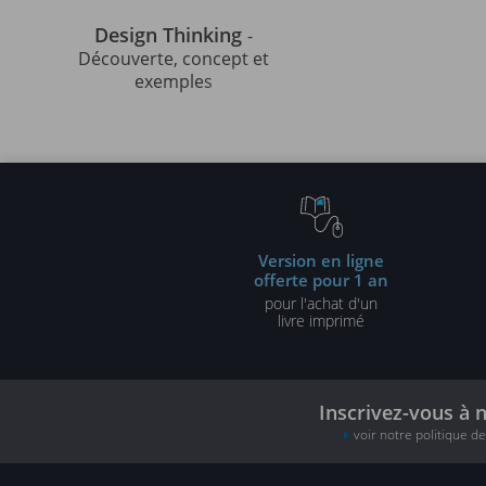
Design Thinking
-
Découverte, concept et
exemples
Version en ligne
offerte pour 1 an
pour l'achat d'un
livre imprimé
Inscrivez-vous à 
voir notre politique d