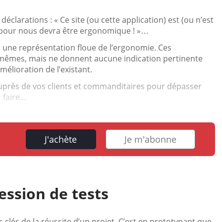
clarations : « Ce site (ou cette application) est (ou n’est
r pour nous devra être ergonomique ! »…
 une représentation floue de l’ergonomie. Ces
s-mêmes, mais ne donnent aucune indication pertinente
mélioration de l’existant.
auprès de vos clients et commanditaires pour dépasser
faire...
J'achète
Je m'abonne
ession de tests
clés de la réussite d’un projet. C’est en prototypant que