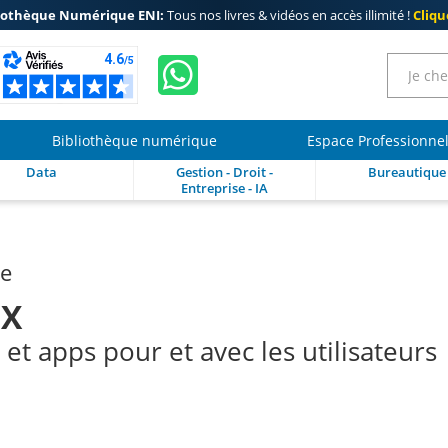
iothèque Numérique ENI:
Tous nos livres & vidéos en accès illimité !
Clique
Bibliothèque numérique
Espace Professionne
Data
Gestion - Droit -
Bureautique
Entreprise - IA
re
UX
 et apps pour et avec les utilisateurs