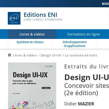
Bibl
Editions ENI
LIVRES | VIDÉOS | E-FORMATIONS
Livres & vidéos
Formations en ligne
Système et réseau
Développement
d'applications
Livres & vidéos
Design UI-UX
La conduite de tests
Extraits du liv
Design UI-
Concevoir sites
(2e édition)
Didier
MAZIER