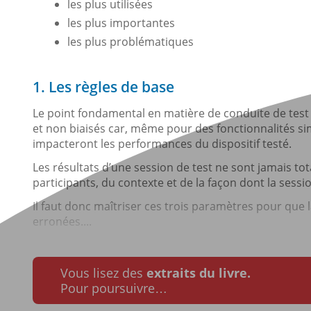
les plus utilisées
les plus importantes
les plus problématiques
1. Les règles de base
Le point fondamental en matière de conduite de test c
et non biaisés car, même pour des fonctionnalités sim
impacteront les performances du dispositif testé.
Les résultats d’une session de test ne sont jamais tot
participants, du contexte et de la façon dont la sess
Il faut donc maîtriser ces trois paramètres pour que 
erronées....
Vous lisez des
extraits du livre.
Pour poursuivre…