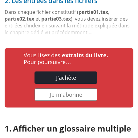
2. Les entrées dans les fichiers
Dans chaque fichier constitutif (
partie01.tex
,
partie02.tex
et
partie03.tex
), vous devez insérer des
entrées d’index en suivant la méthode expliquée dans
le chapitre dédié vu précédemment....
Vous lisez des
extraits du livre.
Pour poursuivre…
J'achète
Je m'abonne
Afficher un glossaire multiple