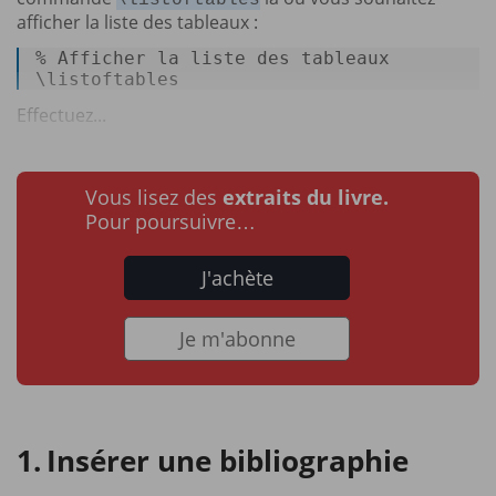
\listoftables
afficher la liste des tableaux :
% 
Afficher la liste des tableaux
\listoftables 
Effectuez...
Vous lisez des
extraits du livre.
Pour poursuivre…
J'achète
Je m'abonne
Insérer une bibliographie