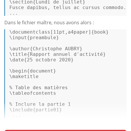
\
section
{Lundi de juillet} 

Fusce dapibus, tellus ac cursus commodo...
...  
Dans le fichier maître, nous avons alors :
\documentclass[11pt,a4paper]{book} 

\input{preambule} 

\author{Christophe AUBRY} 

\title{Rapport annuel d'activité} 

\date{25 octobre 2020} 

\begin{document} 

% 
Table des matières
% 
Inclure la partie 1
\include{partie01} 

 ...