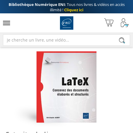
Bibliothèque Numérique ENI:
Tous nos livres & vidéos en accès
illimité !
Cliquez ici