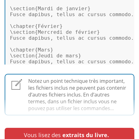
\
section
{Mardi de janvier} 

Fusce dapibus, tellus ac cursus commodo...
\chapter{Février} 

\
section
{Mercredi de février} 

Fusce dapibus, tellus ac cursus commodo...
\chapter{Mars} 

\
section
{Jeudi de mars} 

Fusce dapibus, tellus ac cursus commodo..
Notez un point technique très important,
les fichiers inclus ne peuvent pas contenir
d’autres fichiers inclus. En d’autres
termes, dans un fichier inclus vous ne
pouvez pas utiliser les commandes...
Vous lisez des
extraits du livre.