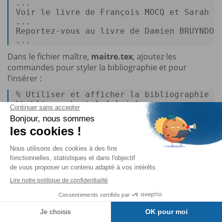
... 

Voir le livre de François MOCQ et Sarah L
... 

Reportez-vous au livre de Damien BRUYNDON
... 
Dans le fichier maître,
maitre.tex
, ajoutez les
commandes pour styler la bibliographie et pour
l’insérer :
% 
Utiliser et afficher la bibliographie
\bibliographystyle{plain} 

\bibliography{mabiblio} 
Enfin, effectuez les compilations nécessaires comme
nous l’avons vu précédemment....
Vous lisez des
extraits du livre.
Pour poursuivre…
Table des matières
J'achète