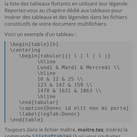
la liste des tableaux flottants en utilisant leur légende.
Reportez-vous au chapitre dédié aux tableaux pour
insérer des tableaux et des légendes dans les fichiers
constitutifs de votre document multifichiers.
Voici un exemple d’un tableau :
\
begin
{
table
}
[h]
\
centering
   \
begin
{
tabular
}{| 
l
 | 
l
 | 
l
 |} 

         \
hline
Lundi
&
Mardi
&
Mercredi
 \\ 

         \
hline
10
&
12
&
25
 \\ 

123
&
147
&
159
 \\ 

1478
&
1631
&
1863
 \\ 

         \
hline
   \
end
{
tabular
} 

   \
caption
{
Donec
id
elit
non
mi
porta
} 

   \
label
{legTab:Donec} 

\
end
{
table
} 
Toujours dans le fichier maître,
maitre.tex
, insérez la
commande
là où vous souhaitez