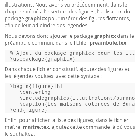
illustrations. Nous avons vu précédemment, dans le
chapitre dédié à l’insertion des figures, l’utilisation du
package
graphicx
pour insérer des figures flottantes,
afin de leur adjoindre des légendes.
Nous devons donc ajouter le package
graphicx
dans le
préambule commun, dans le fichier
preambule.tex
:
% 
Ajout 
du
 package graphicx pour les illu
\usepackage{graphicx} 
Dans chaque fichier constitutif, ajoutez des figures et
les légendes voulues, avec cette syntaxe :
\begin{
figure
}
[h]
   \centering 

   \includegraphics{illustrations/burano
.
   \
caption
{Les maisons 
color
ées de Burano
\end{
figure
} 
Enfin, pour afficher la liste des figures, dans le fichier
maître,
maitre.tex
, ajoutez cette commande là où vous
le souhaitez :