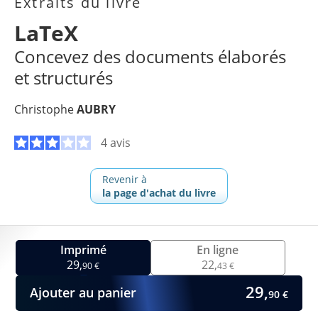
Extraits du livre
LaTeX
Concevez des documents élaborés
et structurés
Christophe
AUBRY
4 avis
Revenir à
la page d'achat du livre
Imprimé
En ligne
29,
22,
90 €
43 €
29,
Ajouter au panier
90 €