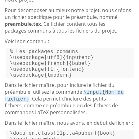
Pour décomposer au mieux notre projet, nous créons
un fichier spécifique pour le préambule, nommé
preambule.tex
. Ce fichier contient tous les
packages communs à tous les fichiers du projet.
Voici son contenu :
% Les packages communs 

\usepackage
[utf8]
{inputenc} 

\usepackage
[french]
{babel} 

\usepackage
[T1]
{fontenc} 

\usepackage{lmodern} 
Dans le fichier maître, pour inclure le fichier du
préambule, utilisez la commande
\input{Nom du
. Cela permet d’inclure des petits
fichier}
fichiers, comme ce préambule ou des fichiers de
commandes LaTeX personnalisées.
Dans le fichier maître, nous avons, en début de fichier :
\documentclass
[11pt,a4paper]
{book} 

\
input
{preambule} 