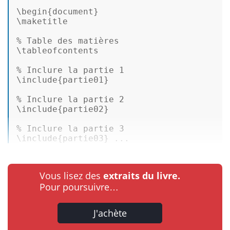
\begin{document} 

% 
Table des matières
% 
Inclure la partie 1
% 
Inclure la partie 2
% 
Inclure la partie 3
\include{partie03} ...
Vous lisez des
extraits du livre.
Pour poursuivre…
J'achète