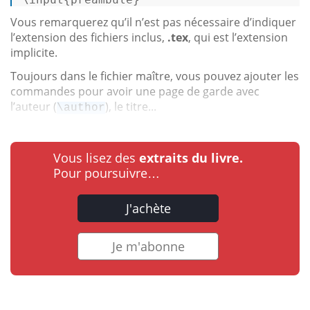
Vous remarquerez qu’il n’est pas nécessaire d’indiquer
l’extension des fichiers inclus,
.tex
, qui est l’extension
implicite.
Toujours dans le fichier maître, vous pouvez ajouter les
commandes pour avoir une page de garde avec
l’auteur (
), le titre...
\author
Vous lisez des
extraits du livre.
Pour poursuivre…
J'achète
Je m'abonne