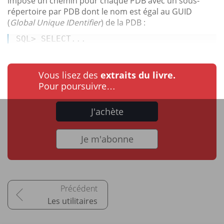
impose un chemin pour chaque PDB avec un sous-
répertoire par PDB dont le nom est égal au GUID
(
Global Unique IDentifier
) de la PDB :
SQL> 
SELECT...
Vous lisez des
extraits du livre.
Pour poursuivre…
J'achète
Je m'abonne
Les utilitaires