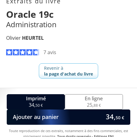
Extraits du livre
Oracle 19c
Administration
Olivier
HEURTEL
7 avis
Revenir à
la page d'achat du livre
Imprimé
En ligne
34,
25,
50 €
88 €
34,
Ajouter au panier
50 €
Toute reproduction de ces extraits, notamment à des fins commerciales, est
strictement interdite.
Tous droits reservés - Editions ENI