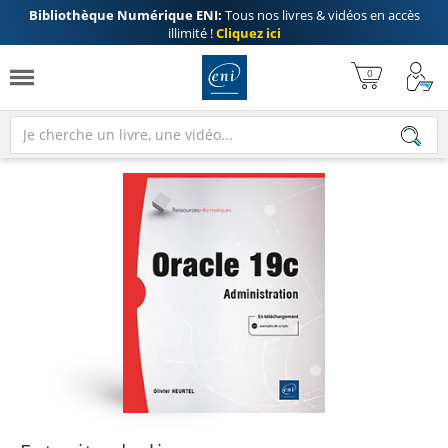
Bibliothèque Numérique ENI:
Tous nos livres & vidéos en accès
illimité !
Cliquez ici