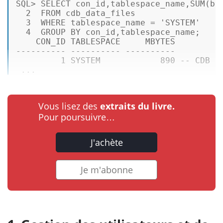
SQL
>
SELECT
 con_id,tablespace_name,
SUM
(by
2
FROM
 cdb_data_files 

3
WHERE
 tablespace_name 
=
'SYSTEM'
4
GROUP
BY
 con_id,tablespace_name; 

---------- ---------- ---------- 
1
SYSTEM
890
-- CDB R
 ...
Vous lisez des
extraits du livre.
Pour poursuivre…
J'achète
Je m'abonne