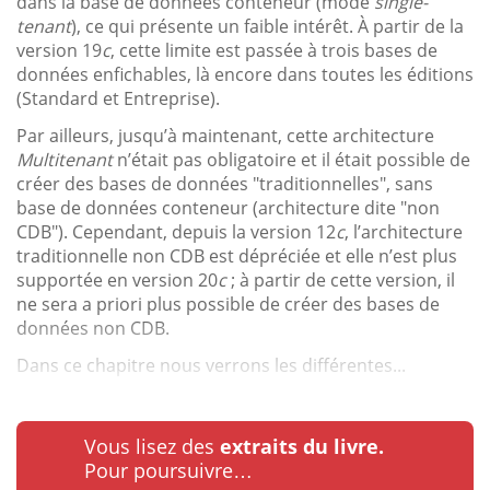
dans la base de données conteneur (mode
single-
tenant
), ce qui présente un faible intérêt. À partir de la
version 19
c
, cette limite est passée à trois bases de
données enfichables, là encore dans toutes les éditions
(Standard et Entreprise).
Par ailleurs, jusqu’à maintenant, cette architecture
Multitenant
n’était pas obligatoire et il était possible de
créer des bases de données "traditionnelles", sans
base de données conteneur (architecture dite "non
CDB"). Cependant, depuis la version 12
c
, l’architecture
traditionnelle non CDB est dépréciée et elle n’est plus
supportée en version 20
c
; à partir de cette version, il
ne sera a priori plus possible de créer des bases de
données non CDB.
Dans ce chapitre nous verrons les différentes...
Vous lisez des
extraits du livre.
Pour poursuivre…