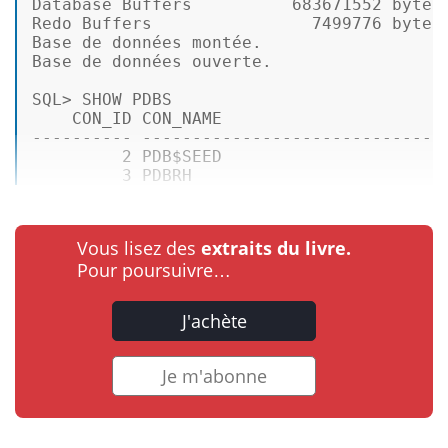
Database Buffers          
683671552
 bytes 
Redo Buffers                
7499776
 bytes 
Base de données montée. 

Base de données ouverte.  

SQL
>
SHOW
 PDBS 

    CON_ID CON_NAME                      
---------- ------------------------------
2
 PDB$SEED                      
3
 PDBRH                         
Vous lisez des
extraits du livre.
Pour poursuivre…
J'achète
Je m'abonne