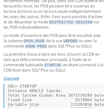
forcément montées. De plus, dans une CDB ouverte en
lecture/écriture, les PDB peuvent être ouvertes en
lecture écriture ou en lecture seule indépendamment
les unes des autres. Enfin, il est aussi possible d’activer
et de désactiver le mode
sur
RESTRICTED SESSION
les PDB individuellement.
Le mode d’ouverture des PDB peut être visualisé avec
la colonne
de la vue
ou avec la
OPEN_MODE
V$PDBS
commande
dans SQL*Plus ou SQLcl.
SHOW PDBS
La première chose à faire est donc d’ouvrir la CDB en
tant que telle (conteneur principal), à l’aide de la
commande habituelle
, en étant connecté à la
STARTUP
CDB Root dans SQL*Plus ou SQLcl.
Exemple
SQL
>
 STARTUP 

Instance ORACLE lancée. 

Total 
System
Global
 Area 
1073739248
 bytes 
Fixed Size                  
9274864
 bytes 
Variable Size             
373293056
 bytes 