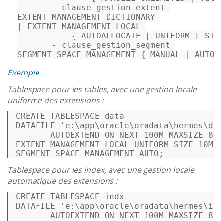
-
 clause_gestion_extent 

|
 EXTENT MANAGEMENT LOCAL 

{
 AUTOALLOCATE 
|
 UNIFORM 
[
 SIZ
-
 clause_gestion_segment 

SEGMENT SPACE MANAGEMENT 
{
 MANUAL 
|
 AUTO 
Exemple
Tablespace pour les tables, avec une gestion locale
uniforme des extensions :
CREATE
TABLE
SPACE data 

DATAFILE 
'e:\app\oracle\oradata\hermes\da
       AUTOEXTEND 
ON
 NEXT 
100
M MAXSIZE 
80
EXTENT MANAGEMENT 
LOCAL
 UNIFORM SIZE 
10
M 

SEGMENT SPACE MANAGEMENT AUTO; 
Tablespace pour les index, avec une gestion locale
automatique des extensions :
CREATE
TABLE
SPACE indx 

DATAFILE 
'e:\app\oracle\oradata\hermes\in
       AUTOEXTEND 
ON
 NEXT 
100
M MAXSIZE 
80