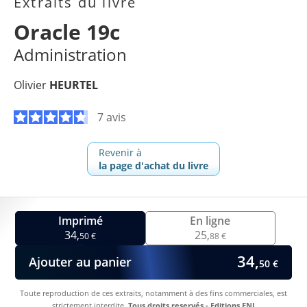
Extraits du livre
Oracle 19c
Administration
Olivier
HEURTEL
7 avis
Revenir à
la page d'achat du livre
Imprimé
En ligne
34,
25,
50 €
88 €
34,
Ajouter au panier
50 €
Toute reproduction de ces extraits, notamment à des fins commerciales, est
strictement interdite.
Tous droits reservés - Editions ENI