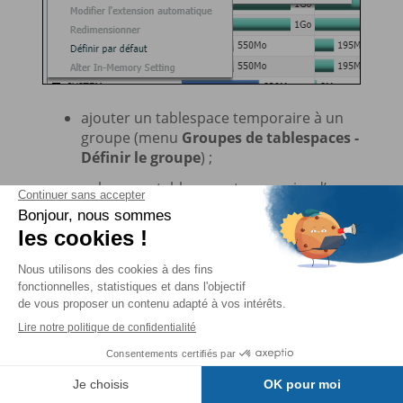
ajouter un tablespace temporaire à un
groupe (menu
Groupes de tablespaces -
Définir le groupe
) ;
enlever un tablespace temporaire d’un
groupe (menu
Groupes de tablespaces -
Enlever...
Vous lisez des
extraits du livre.
Pour poursuivre…
J'achète
Table des matières