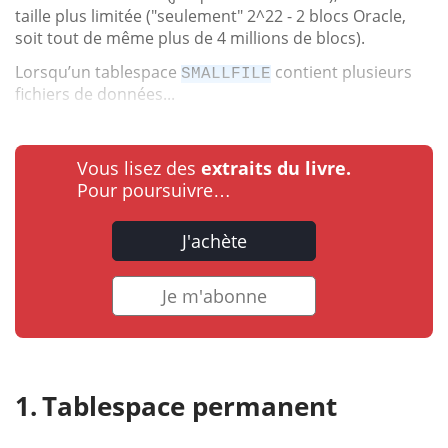
taille plus limitée ("seulement" 2^22 - 2 blocs Oracle,
soit tout de même plus de 4 millions de blocs).
Lorsqu’un tablespace
contient plusieurs
SMALLFILE
fichiers de données...
Vous lisez des
extraits du livre.
Pour poursuivre…
J'achète
Je m'abonne
Tablespace permanent