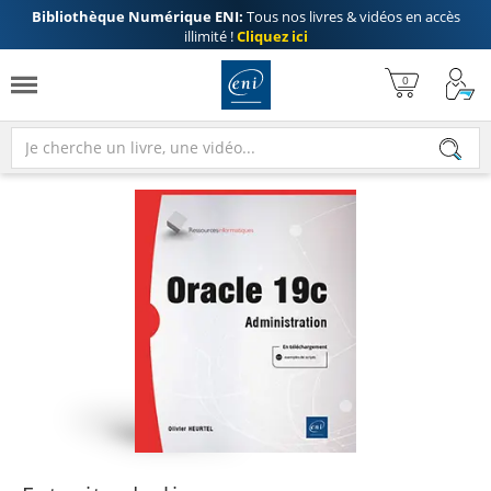
Bibliothèque Numérique ENI:
Tous nos livres & vidéos en accès
illimité !
Cliquez ici