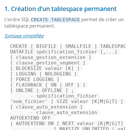
1. Création d’un tablespace permanent
L’ordre SQL
permet de créer un
CREATE TABLESPACE
tablespace permanent.
Syntaxe simplifiée
CREATE 
[
 BIGFILE 
|
 SMALLFILE 
]
 TABLESPACE 
DATAFILE spécification_fichier 
[
,
...
]
[
 clause_gestion_extension 
]
[
 clause_gestion_segment 
]
[
 BLOCKSIZE valeur 
[
K
]
]
[
 LOGGING 
|
 NOLOGGING 
]
[
 FORCE LOGGING 
]
[
 FLASHBACK 
{
 ON 
|
 OFF 
}
]
[
 ONLINE 
|
 OFFLINE 
]
 ; 

-
'nom_fichier'
[
 SIZE valeur 
[
K
|
M
|
G
|
T
]
]
[
[
 clause_auto_extension 
]
-
 clause_auto_extension 

|
 AUTOEXTEND ON 
[
 NEXT valeur 
[
K
|
M
|
G
|
T
]
]
[
 MAXSIZE UNLIMITED 
|
 vale