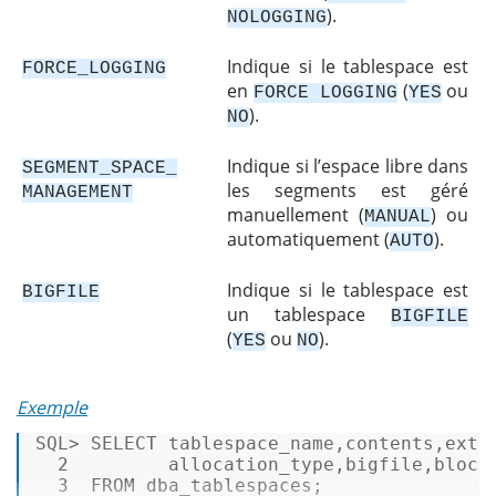
).
NOLOGGING
Indique si le tablespace est
FORCE_LOGGING
en
(
ou
FORCE LOGGING
YES
).
NO
Indique si l’espace libre dans
SEGMENT_SPACE_
les segments est géré
MANAGEMENT
manuellement (
) ou
MANUAL
automatiquement (
).
AUTO
Indique si le tablespace est
BIGFILE
un tablespace
BIGFILE
(
ou
).
YES
NO
Exemple
SQL
>
SELECT
 tablespace_name,contents,exten
2
         allocation_type,bigfile,block_
3
FROM
 dba_tablespaces; 
