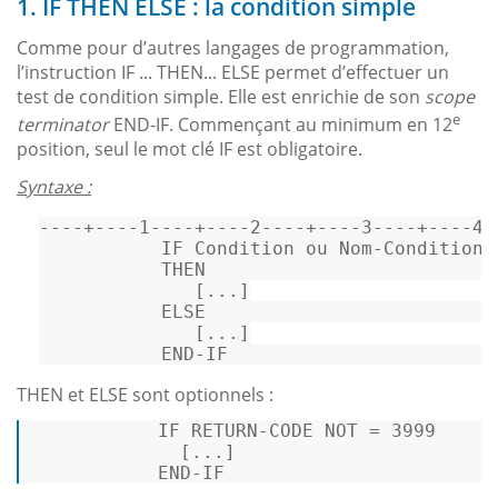
1. IF THEN ELSE : la condition simple
Comme pour d’autres langages de programmation,
l’instruction IF ... THEN... ELSE permet d’effectuer un
test de condition simple. Elle est enrichie de son
scope
e
terminator
END-IF. Commençant au minimum en 12
position, seul le mot clé IF est obligatoire.
Syntaxe :
----+----1----+----2----+----3----+----4-
           IF 
Condition
 ou Nom
-
Condition
THEN
              [...]

ELSE
              [...]

END
-
IF                        
THEN et ELSE sont optionnels :
           IF 
RETURN
-
CODE 
NOT
=
3999
             [...]

END
-
IF 