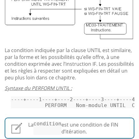
La condition indiquée par la clause UNTIL est similaire,
par la forme et les possibilités qu’elle offre, à une
condition exprimée avec l’instruction IF. Les possibilités
et les règles à respecter sont expliquées en détail un
peu plus loin dans ce chapitre.
Syntaxe du PERFORM UNTIL :
----+----1----+----2----+----3----+----4-
           PERFORM   Nom
-
module
 UNTIL  
Co
La
condition
est une condition de FIN
d’itération.