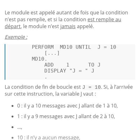
Le module est appelé autant de fois que la condition
n’est pas remplie, et si la condition
est remplie au
départ
, le module n’est
jamais
appelé.
Exemple :
       PERFORM  MD10 
UNTIL
  J = 
10
           [...]

       MD10.

           ADD    
1
TO
 J

           DISPLAY 
"J = "
 J

           . 
La condition de fin de boucle est
. Si, à l’arrivée
J = 10
sur cette instruction, la variable J vaut :
0 : il y a 10 messages avec J allant de 1 à 10,
1 : il y a 9 messages avec J allant de 2 à 10,
...,
10 : il n’y a aucun message,