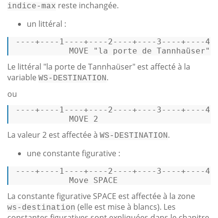
reste inchangée.
indice-max
un littéral :
----+----1----+----2----+----3----+----4-
           MOVE 
"la porte de Tannhaüser"
 
Le littéral "la porte de Tannhaüser" est affecté à la
variable
.
WS-DESTINATION
ou
----+----
1
----+----
2
----+----
3
----+----
4
-
           MOVE 
2
La valeur 2 est affectée à
.
WS-DESTINATION
une constante figurative :
----+----
1
----+----
2
----+----
3
----+----
4
-
           Move SPACE                    
La constante figurative SPACE est affectée à la zone
(elle est mise à blancs). Les
ws-destination
constantes figuratives sont expliquées dans le chapitre