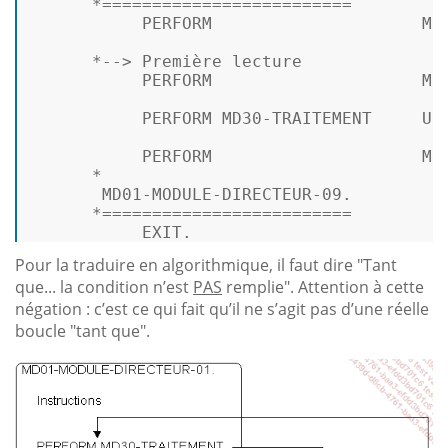
*
=
=
=
=
=
=
=
=
=
=
=
=
=
=
=
=
=
=
=
=
=
=
=
=
=
           PERFORM                     MD
*
--> Première lecture
           PERFORM                     MD
           PERFORM MD30
-
TRAITEMENT     UN
           PERFORM                     MD
*
       MD01
-
MODULE
-
DIRECTEUR
-09.
*
=
=
=
=
=
=
=
=
=
=
=
=
=
=
=
=
=
=
=
=
=
=
=
=
=
           EXIT. 
Pour la traduire en algorithmique, il faut dire "Tant
que... la condition n’est
PAS
remplie". Attention à cette
négation : c’est ce qui fait qu’il ne s’agit pas d’une réelle
boucle "tant que".