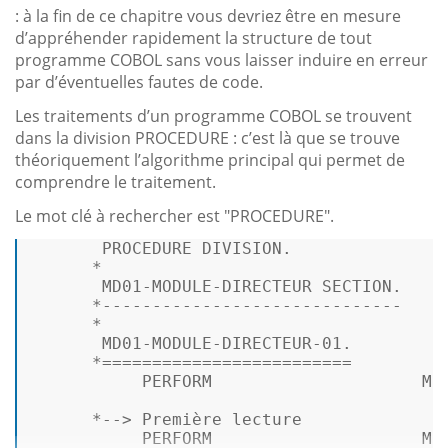
: à la fin de ce chapitre vous devriez être en mesure
d’appréhender rapidement la structure de tout
programme COBOL sans vous laisser induire en erreur
par d’éventuelles fautes de code.
Les traitements d’un programme COBOL se trouvent
dans la division PROCEDURE : c’est là que se trouve
théoriquement l’algorithme principal qui permet de
comprendre le traitement.
Le mot clé à rechercher est "PROCEDURE".
PROCEDURE
 DIVISION.

*
       MD01
-
MODULE
-
DIRECTEUR SECTION.

*
------------------------------
*
       MD01
-
MODULE
-
DIRECTEUR
-01.
*
=
=
=
=
=
=
=
=
=
=
=
=
=
=
=
=
=
=
=
=
=
=
=
=
=
           PERFORM                     MD
*
--> Première lecture
           PERFORM                     MD