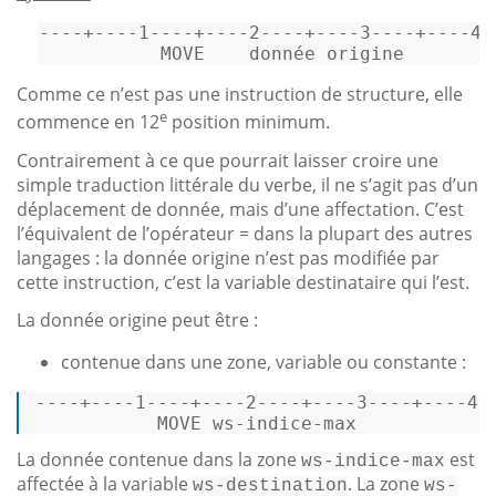
----+----
1
----+----
2
----+----
3
----+----
4
-
           MOVE    donnée origine        
Comme ce n’est pas une instruction de structure, elle
e
commence en 12
position minimum.
Contrairement à ce que pourrait laisser croire une
simple traduction littérale du verbe, il ne s’agit pas d’un
déplacement de donnée, mais d’une affectation. C’est
l’équivalent de l’opérateur = dans la plupart des autres
langages : la donnée origine n’est pas modifiée par
cette instruction, c’est la variable destinataire qui l’est.
La donnée origine peut être :
contenue dans une zone, variable ou constante :
----+----1----+----2----+----3----+----4-
           MOVE ws-indice-
max
            
La donnée contenue dans la zone
est
ws-indice-max
affectée à la variable
. La zone
ws-destination
ws-