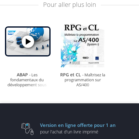
Pour aller plus loin
ABAP
RPG et CL
- Les
- Maîtrisez la
fondamentaux du
programmation sur
développement sous
AS/400
SAP
Version en ligne
offerte pour 1 an
pour l'achat d'un
livre imprimé