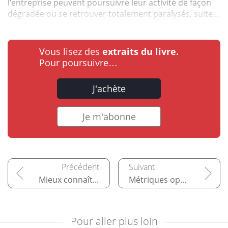
l’entreprise peuvent poursuivre leur activité de façon
dégradée ou se retrouver totalement paralysés, suite...
Vous lisez des
extraits du livre.
Pour poursuivre…
J'achète
Je m'abonne
Mieux connaître les sinistres
Métriques opérationnelles, risque et impact
Pour aller plus loin