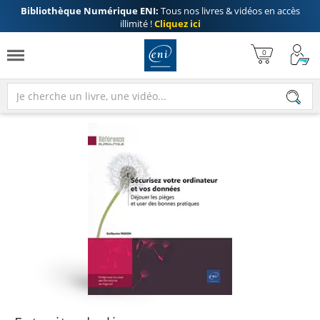
Bibliothèque Numérique ENI:
Tous nos livres & vidéos en accès
illimité !
Cliquez ici