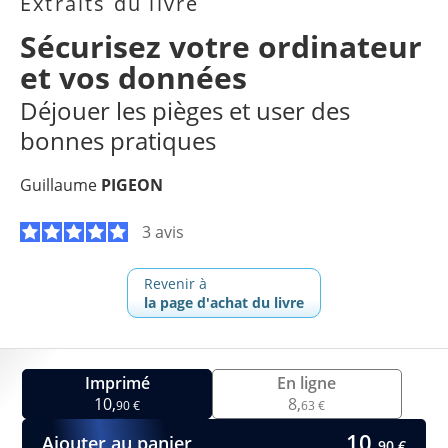
Extraits du livre
Sécurisez votre ordinateur
et vos données
Déjouer les pièges et user des
bonnes pratiques
Guillaume
PIGEON
3 avis
Revenir à
la page d'achat du livre
Imprimé
En ligne
10,
8,
90 €
63 €
10,
Ajouter au panier
90 €