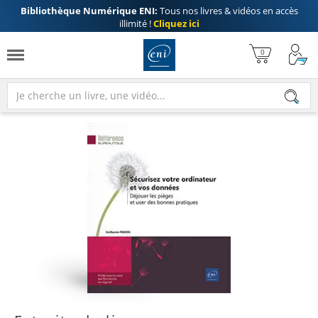
Bibliothèque Numérique ENI:
Tous nos livres & vidéos en accès
illimité !
Cliquez ici