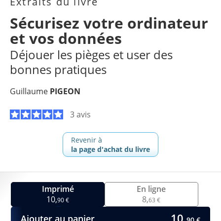
Extraits du livre
Sécurisez votre ordinateur
et vos données
Déjouer les pièges et user des
bonnes pratiques
Guillaume
PIGEON
3 avis
Revenir à
la page d'achat du livre
Imprimé
En ligne
10,
8,
90 €
63 €
10,
Ajouter au panier
90 €