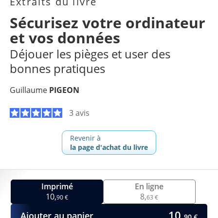
Extraits du livre
Sécurisez votre ordinateur
et vos données
Déjouer les pièges et user des
bonnes pratiques
Guillaume
PIGEON
3 avis
Revenir à
la page d'achat du livre
Imprimé
En ligne
10,
8,
90 €
63 €
10,
Ajouter au panier
90 €