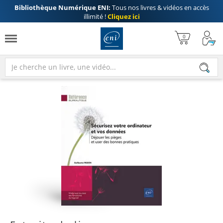
Bibliothèque Numérique ENI:
Tous nos livres & vidéos en accès
illimité !
Cliquez ici