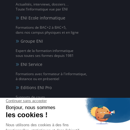
Actualités, interviews, dossiers…
Toute l’informatique vue par ENI
ENI Ecole informatique
Formations de BAC+2 à BAC+5,
dans nos campus physiques et en ligne
Groupe ENI
Expert de la formation informatique
sous toutes ses formes depuis 1981
ENI Service
Formations avec formateur à l'informatique,
à distance ou en présentiel
Editions ENI Pro
Supports de cours
pour les organismes de formation
ENI elearning
La solution de formation à l'informatique en ligne,
disponible en 5 langues