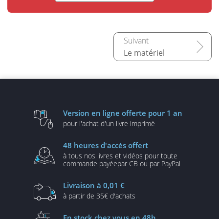
Le matériel
Version en ligne
offerte pour 1 an
pour l'achat d'un
livre imprimé
48 heures
d'accès offert
à tous nos livres et vidéos
pour toute
commande payée
par CB ou par PayPal
Livraison
à 0,01 €
à partir de
35€ d'achats
En stock
chez vous en 48h