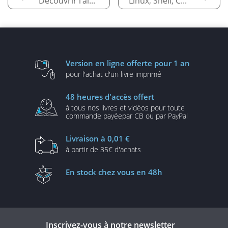
Découvrir l’algorithmique
Linux, Shell, Conteneurs, WSL - quésako ?
Version en ligne
offerte pour 1 an
pour l'achat d'un
livre imprimé
48 heures
d'accès offert
à tous nos livres et vidéos
pour toute
commande payée
par CB ou par PayPal
Livraison
à 0,01 €
à partir de
35€ d'achats
En stock
chez vous en 48h
Inscrivez-vous à notre newsletter