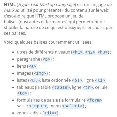
HTML
(
HyperText Markup Language
) est un langage de
markup
utilisé pour présenter du contenu sur le web,
c’est-à-dire que HTML propose un jeu de
balises (ouvrantes et fermantes) qui permettent de
stipuler la nature de ce qui est désigné, ici encadré, par
ses balises.
Voici quelques balises couramment utilisées :
titres de différents niveaux (
,
,
) ;
<h1>
<h2>
<h3>
paragraphe (
) ;
<p>
liens (
) ;
<a>
images (
) ;
<img>
listes (
, liste ordonnée
, ligne
) ;
<ul>
<ol>
<li>
tableaux (la table
, ligne
, cellule
<table>
<tr>
) ;
<td>
formulaires de saisie (le formulaire
,
<form>
saisie
, menu
) ;
<input>
<select>
zones « div » (
).
<div>