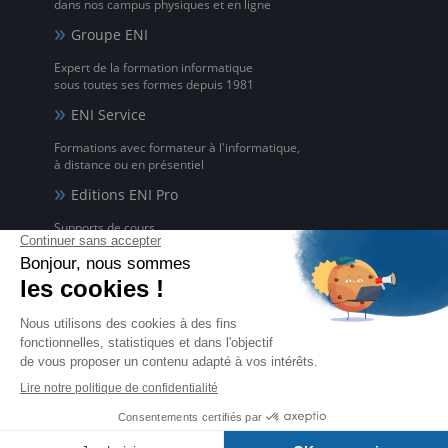
dans nos campus physiques et en ligne
Groupe ENI
Expert de la formation informatique
sous toutes ses formes depuis 1981
ENI Service
Formations avec formateur à l'informatique,
à distance ou en présentiel
Editions ENI Pro
Supports de cours
pour les organismes de formation
ENI elearning
La solution de formation à l'informatique en ligne,
disponible en 5 langues
Certifications ENI
Certifications à l'informatique
éligibles CPF et reconnues par l'État