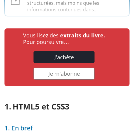
structurées, mais moins que les
informations contenues dans...
Vous lisez des
extraits du livre.
Pour poursuivre…
J'achète
Je m'abonne
HTML5 et CSS3
1. En bref