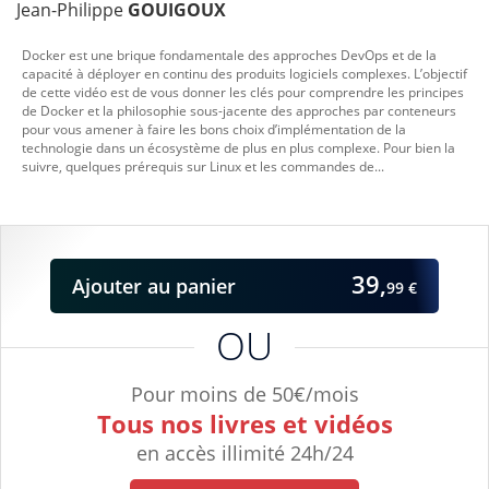
Jean-Philippe
GOUIGOUX
Docker est une brique fondamentale des approches DevOps et de la
capacité à déployer en continu des produits logiciels complexes. L’objectif
de cette vidéo est de vous donner les clés pour comprendre les principes
de Docker et la philosophie sous-jacente des approches par conteneurs
pour vous amener à faire les bons choix d’implémentation de la
technologie dans un écosystème de plus en plus complexe. Pour bien la
suivre, quelques prérequis sur Linux et les commandes de...
39,
Ajouter
au panier
99 €
OU
Pour moins de 50€/mois
Tous nos livres et vidéos
en accès illimité 24h/24