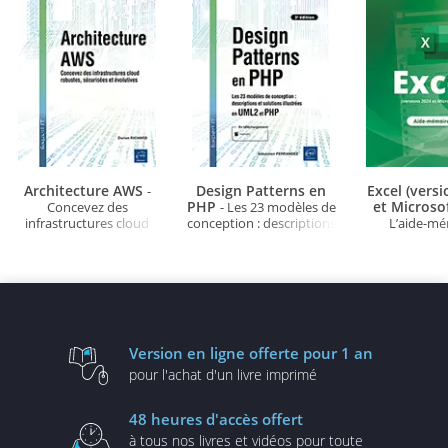
Architecture AWS
Design Patterns en
Excel (vers
-
PHP
et Microso
Concevez des
- Les 23 modèles de
infrastructures cloud
conception : descriptions
L’aide-m
robustes, sécurisées et
et solutions illustrées en
évolutives
UML2 et PHP (3e édition)
Version en ligne
offerte pour 1 an
pour l'achat d'un
livre imprimé
48 heures
d'accès offert
à tous nos livres et vidéos
pour toute