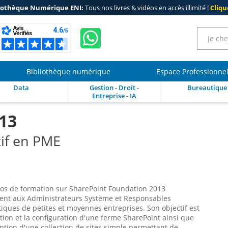
iothèque Numérique ENI:
Tous nos livres & vidéos en accès illimité !
Clique
Bibliothèque numérique
Espace Professionne
Data
Gestion - Droit -
Bureautique
Entreprise - IA
13
tif en PME
éos de formation sur SharePoint Foundation 2013
sent aux Administrateurs Système et Responsables
iques de petites et moyennes entreprises. Son objectif est
lation et la configuration d'une ferme SharePoint ainsi que
ption d'une collection de sites simple permettant de