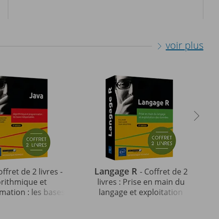
voir plus
Langage R
offret de 2 livres -
- Coffret de 2
orithmique et
livres : Prise en main du
ation : les bases
langage et exploitation
ables (4e édition)
des données (3e édition)