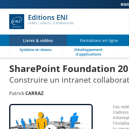
Bibl
Editions ENI
LIVRES | VIDÉOS | E-FORMATIONS
Livres & vidéos
Formations en ligne
Système et réseau
Développement
d'applications
SharePoint Foundation 20
Construire un intranet collabora
Patrick
CARRAZ
Ces vid
s'adres
Informat
l'instal
la conce