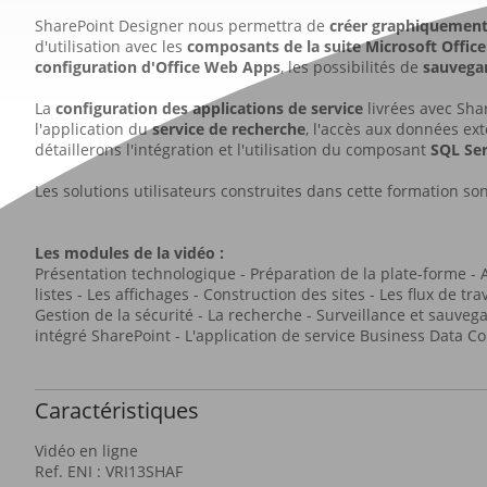
SharePoint Designer nous permettra de
créer graphiquement 
d'utilisation avec les
composants de la suite Microsoft Office
configuration d'Office Web Apps
,
les possibilités de
sauvega
La
configuration des applications de service
livrées avec Sha
l'application du
service de recherche
, l'accès aux données ex
détaillerons l'intégration et l'utilisation du composant
SQL Ser
Les solutions utilisateurs construites dans cette formation s
Les modules de la vidéo :
Présentation technologique - Préparation de la plate-forme - A
listes - Les affichages - Construction des sites - Les flux de t
Gestion de la sécurité - La recherche - Surveillance et sauve
intégré SharePoint - L'application de service Business Data Co
Caractéristiques
Vidéo en ligne
Ref. ENI : VRI13SHAF