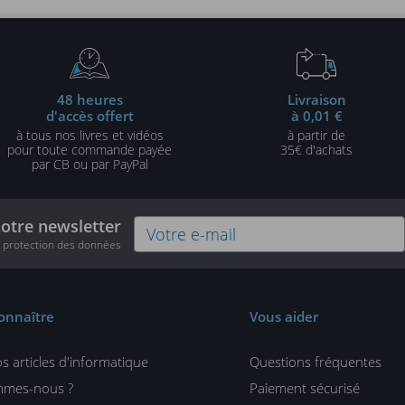
48 heures
Livraison
d'accès offert
à 0,01 €
à tous nos livres et vidéos
à partir de
pour toute commande payée
35€ d'achats
par CB ou par PayPal
notre newsletter
e protection des données
onnaître
Vous aider
s articles d'informatique
Questions fréquentes
mmes-nous ?
Paiement sécurisé