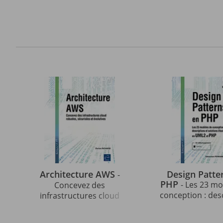
Architecture AWS
Design Patte
-
PHP
- Les 23 m
Concevez des
conception : des
infrastructures cloud
et solutions illu
robustes, sécurisées et
UML2 et PHP (3e 
évolutives