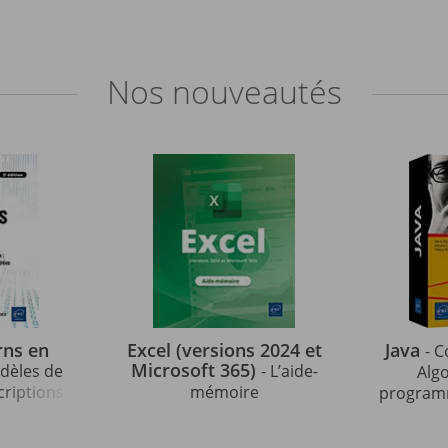
Nos
nouveautés
rns en
Excel (versions 2024 et
Java
- C
Microsoft 365)
odèles de
- L’aide-
Alg
criptions
mémoire
programm
strées en
indispens
édition)