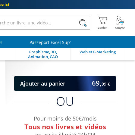
z ici
ls
Passeport Excel Sup’
Graphisme, 3D,
Web et E-Marketing
Animation, CAO
69,
Ajouter
au panier
99 €
OU
Pour moins de 50€/mois
Tous nos livres et vidéos
en accès illimité 24h/24