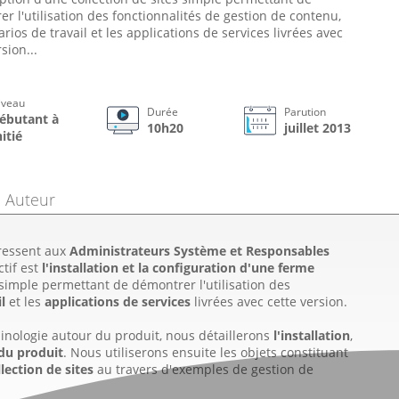
r l'utilisation des fonctionnalités de gestion de contenu,
arios de travail et les applications de services livrées avec
sion...
iveau
Durée
Parution
ébutant à
10h20
juillet 2013
nitié
Auteur
dressent aux
Administrateurs Système et Responsables
ctif est
l'installation et la configuration d'une ferme
simple permettant de démontrer l'utilisation des
l
et les
applications de services
livrées avec cette version.
inologie autour du produit, nous détaillerons
l'installation
,
 du produit
. Nous utiliserons ensuite les objets constituant
lection de sites
au travers d'exemples de gestion de