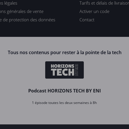
s légales
Tarifs et délais de livraiso
ons générales de vente
Activer un code
ue de protection des données
Contact
Tous nos contenus pour rester à la pointe de la tech
Podcast HORIZONS TECH BY ENI
1 épisode toutes les deux semaines à 8h