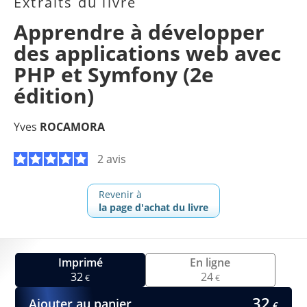
Extraits du livre
Apprendre à développer
des applications web avec
PHP et Symfony (2e
édition)
Yves
ROCAMORA
2 avis
Revenir à
la page d'achat du livre
Imprimé
En ligne
32
24
€
€
32
Ajouter au panier
€