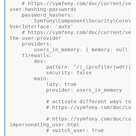
# https://symfony.com/doc/current/sec
user-hashing-passwords
password_hashers:
Symfony\Component\Security\Core\U
UserInterface:
'auto'
# https://symfony.com/doc/current/sec
the-user-provider
providers:
users_in_memory:
 { 
memory:
null
 } 
firewalls:
dev:
pattern:
^/(_(profiler|wdt)|c
security:
false
main:
lazy:
true
provider:
users_in_memory
# activate different ways to 
# https://symfony.com/doc/cur
# https://symfony.com/doc/cur
impersonating_user.html
# switch_user: true 