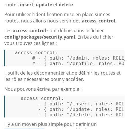
routes
insert
,
update
et
delete
.
Pour utiliser l’identification mise en place sur ces
routes, nous allons nous servir des
access_control
.
Les
access_control
sont définis dans le fichier
config/packages/security.yaml
. En bas du fichier,
vous trouvez ces lignes :
  access_control: 

        # - { path: ^/admin, roles: ROLE_A
        # - { path: ^/profile, roles: ROL
Il suffit de les décommenter et de définir les routes et
les rôles nécessaires pour y accéder.
Nous pouvons écrire, par exemple :
access_control:
-
 { 
path:
^/insert
, 
roles:
ROLE
-
 { 
path:
^/update
, 
roles:
ROLE
-
 { 
path:
^/delete
, 
roles:
ROLE
Il y a un moyen plus simple pour définir un