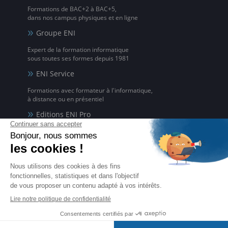
Formations de BAC+2 à BAC+5,
dans nos campus physiques et en ligne
Groupe ENI
Expert de la formation informatique
sous toutes ses formes depuis 1981
ENI Service
Formations avec formateur à l'informatique,
à distance ou en présentiel
Editions ENI Pro
Supports de cours
pour les organismes de formation
ENI elearning
La solution de formation à l'informatique en ligne,
disponible en 5 langues
Certifications ENI
Certifications à l'informatique
éligibles CPF et reconnues par l'État