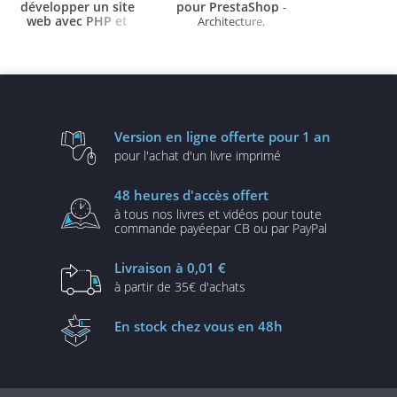
développer un site
pour PrestaShop
-
web avec PHP et
Architecture,
MySQL
- Exercices
personnalisation,
pratiques et corrigés (5e
thèmes et conception de
édition)
modules
Version en ligne
offerte pour 1 an
pour l'achat d'un
livre imprimé
48 heures
d'accès offert
à tous nos livres et vidéos
pour toute
commande payée
par CB ou par PayPal
Livraison
à 0,01 €
à partir de
35€ d'achats
En stock
chez vous en 48h