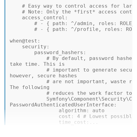
# Easy way to control access for larg
# 
Note:
 Only the *first* access contr
access_control:
# - { path: ^/admin, roles: ROLE_
# - { path: ^/profile, roles: ROL
when@test:
security:
password_hashers:
# By default, password hasher
take
time.
This
is
# important to generate secur
however,
secure
hashes
# are not important, waste re
The
following
# reduces the work factor to 
Symfony\Component\Security\Co
PasswordAuthenticatedUserInterface:
algorithm:
auto
cost:
4
# Lowest possible
time_cost:...