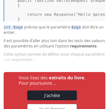
public
function
hello
(
Request 
$reques
{ 

return
new
Response
(
"Hello 
$preno
    } 
précise que le paramètre
doit être un
int $age
$age
entier.
Il est possible d’aller plus loin dans les tests des valeurs
des paramètres en utilisant l’option
requirements
.
Cette option permet de définir pour chaque paramètre
une
expression...
Vous lisez des
extraits du livre.
Pour poursuivre…
J'achète
Je m'abonne