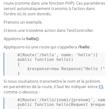
route (comme dans une fonction PHP). Ces paramètres
seront automatiquement transmis à l’action dans
l’ordre où ils sont donnés.
Prenons un exemple.
Créons une troisième action dans TestController.
Appelons-la
hello()
.
Appliquons-lui une route qui s’appellera
/hello
:
#[Route
(
'/hello'
, 
name
: 
'hello'
)
]
public
function
hello
(
) 

{ 

$response
=
new
Response
(
"Hello !"
);
    } 
Si nous souhaitons transmettre le nom et le prénom
en paramètres de la route, il faut les indiquer entre
,
{}
comme ci-dessous :
#[Route
(
'/hello/{nom}/{prenom}'
, 
name
public
function
hello
(
Request 
$reques