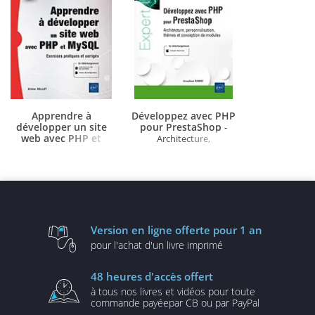
Apprendre à
Développez avec PHP
développer un site
pour PrestaShop
-
web avec PHP et
Architecture,
MySQL
- Exercices
personnalisation,
pratiques et corrigés (5e
thèmes et conception de
édition)
modules
Version en ligne
offerte pour 1 an
pour l'achat d'un
livre imprimé
48 heures
d'accès offert
à tous nos livres et vidéos
pour toute
commande payée
par CB ou par PayPal