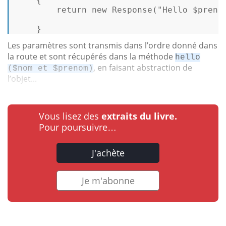
{ 

return
new
Response
(
"Hello 
$preno
    }   
Les paramètres sont transmis dans l’ordre donné dans
la route et sont récupérés dans la méthode
hello
, en faisant abstraction de
($nom et $prenom)
l’objet...
Vous lisez des
extraits du livre.
Pour poursuivre…
J'achète
Je m'abonne