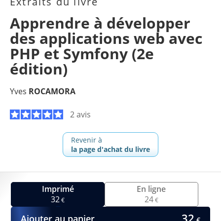
Extraits du livre
Apprendre à développer
des applications web avec
PHP et Symfony (2e
édition)
Yves
ROCAMORA
2 avis
Revenir à
la page d'achat du livre
Imprimé
En ligne
32
24
€
€
32
Ajouter au panier
€