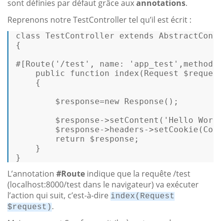
sont définies par défaut grâce aux
annotations
.
Reprenons notre TestController tel qu’il est écrit :
class
TestController
extends
AbstractCont
{ 

#[Route
(
'/test'
, 
name
: 
'app_test'
,
methods
public
function
index
(
Request 
$reques
{ 

$response
=
new
Response
(); 

$response
->
setContent
(
'Hello Worl
$response
->headers->
setCookie
(
Coo
return
$response
; 

    } 

} 
L’annotation
#Route
indique que la requête /test
(localhost:8000/test dans le navigateur) va exécuter
l’action qui suit, c’est-à-dire
index(Request
.
$request)