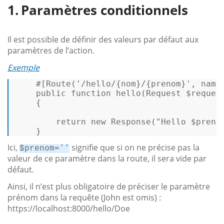
Paramètres conditionnels
Il est possible de définir des valeurs par défaut aux
paramètres de l’action.
Exemple
#[Route
(
'/hello/{nom}/{prenom}'
, 
name
public
function
hello
(
Request 
$reques
{  

return
new
Response
(
"Hello 
$preno
    } 
Ici,
signifie que si on ne précise pas la
$prenom=’’
valeur de ce paramètre dans la route, il sera vide par
défaut.
Ainsi, il n’est plus obligatoire de préciser le paramètre
prénom dans la requête (John est omis) :
https://localhost:8000/hello/Doe