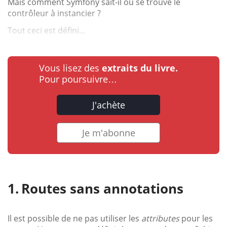
Mais comment Symfony sait-il où se trouve le
contrôleur à instancier ?
Tout ceci est défini...
Vous lisez des
extraits du livre.
Pour poursuivre…
J'achète
Je m'abonne
Routes sans annotations
Il est possible de ne pas utiliser les
attributes
pour les