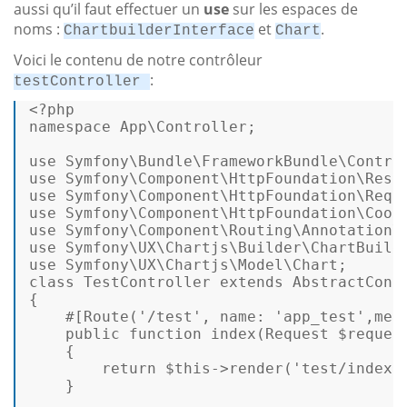
aussi qu’il faut effectuer un
use
sur les espaces de
noms :
et
.
ChartbuilderInterface
Chart
Voici le contenu de notre contrôleur
:
testController
<?php
namespace
App
\
Controller
; 

use
Symfony
\
Bundle
\
FrameworkBundle
\
Contro
use
Symfony
\
Component
\
HttpFoundation
\
Resp
use
Symfony
\
Component
\
HttpFoundation
\
Requ
use
Symfony
\
Component
\
HttpFoundation
\
Cook
use
Symfony
\
Component
\
Routing
\
Annotation
\
use
Symfony
\
UX
\
Chartjs
\
Builder
\
ChartBuild
use
Symfony
\
UX
\
Chartjs
\
Model
\
Chart
class
TestController
extends
AbstractCont
{ 

#[Route
(
'/test'
, 
name
: 
'app_test'
,
met
public
function
index
(
Request 
$reques
{ 

return
$this
->
render
(
'test/index.
    } 
