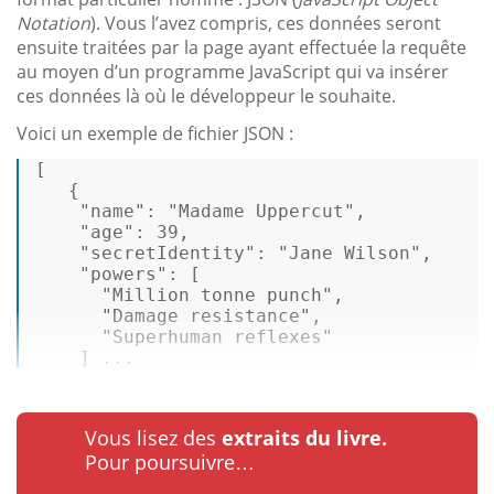
Notation
). Vous l’avez compris, ces données seront
ensuite traitées par la page ayant effectuée la requête
au moyen d’un programme JavaScript qui va insérer
ces données là où le développeur le souhaite.
Voici un exemple de fichier JSON :
[ 

   { 

"name"
: 
"Madame Uppercut"
, 

"age"
: 39, 

"secretIdentity"
: 
"Jane Wilson"
, 

"powers"
: [ 

"Million tonne punch"
, 

"Damage resistance"
, 

"Superhuman reflexes"
    ] ...
Vous lisez des
extraits du livre.
Pour poursuivre…