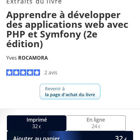
Extraits du livre
Apprendre à développer
des applications web avec
PHP et Symfony (2e
édition)
Yves
ROCAMORA
2 avis
Revenir à
la page d'achat du livre
Imprimé
En ligne
32
24
€
€
32
Ajouter au panier
€