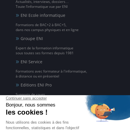
Actualités, interviews, dossiers…
Toute l’informatique vue par ENI
ENI Ecole informatique
Formations de BAC+2 à BAC+5,
dans nos campus physiques et en ligne
Groupe ENI
Expert de la formation informatique
sous toutes ses formes depuis 1981
ENI Service
Formations avec formateur à l'informatique,
à distance ou en présentiel
Editions ENI Pro
Supports de cours
pour les organismes de formation
ENI elearning
La solution de formation à l'informatique en ligne,
disponible en 5 langues