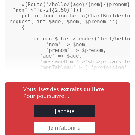
#[Route
(
'/hello/{age}/{nom}/{prenom}'
[
"nom"
=>
"[a-z]{2,50}"
])
]
public
function
hello
(
ChartBuilderInt
request, 
int
$age
, 
$nom
, 
$prenom
=
''
) 

{ 

return
$this
->
render
(
'test/hello.
'nom'
 => 
$nom
, 

'prenom'
 => 
$prenom
, 

'age'
 => 
$age
, 

'messageHtml'
=>
'<h3>je vais tes
'monTableau'
=> [ 
'profession'
=>
Vous lisez des
extraits du livre.
Pour poursuivre…
J'achète
Je m'abonne