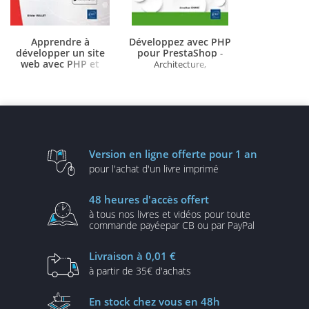
Apprendre à
Développez avec PHP
développer un site
pour PrestaShop
-
web avec PHP et
Architecture,
MySQL
- Exercices
personnalisation,
pratiques et corrigés (5e
thèmes et conception de
édition)
modules
Version en ligne
offerte pour 1 an
pour l'achat d'un
livre imprimé
48 heures
d'accès offert
à tous nos livres et vidéos
pour toute
commande payée
par CB ou par PayPal
Livraison
à 0,01 €
à partir de
35€ d'achats
En stock
chez vous en 48h