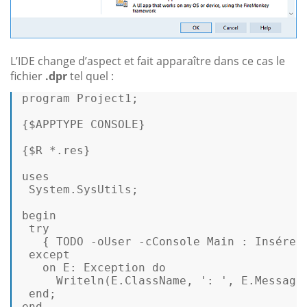
L’IDE change d’aspect et fait apparaître dans ce cas le
fichier
.dpr
tel quel :
program 
Project1
; 

{
$APPTYPE
CONSOLE
} 

{
$R
 *.res} 

uses 

System
.
SysUtils
; 

begin
 try 

   { 
TODO
 -oUser -cConsole 
Main
 : 
Ins
érer
 except 

   on 
E:
Exception
do
Writeln
(E.
ClassName
, 
': '
, E.
Message
end
end
. 