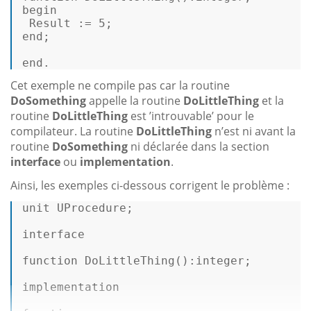
begin
Result
 :
=
5
end
; 

end. 
Cet exemple ne compile pas car la routine
DoSomething
appelle la routine
DoLittleThing
et la
routine
DoLittleThing
est ’introuvable’ pour le
compilateur. La routine
DoLittleThing
n’est ni avant la
routine
DoSomething
ni déclarée dans la section
interface
ou
implementation
.
Ainsi, les exemples ci-dessous corrigent le problème :
unit UProcedure; 

interface
function
 DoLittleThing():
integer
; 

implementation 
