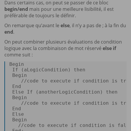
Dans certains cas, on peut se passer de ce bloc
begin/end
mais pour une meilleure lisibilité, il est
préférable de toujours le définir.
On remarque qu’avant le
else
, il n’y a pas de ; à la fin du
end
.
On peut combiner plusieurs évaluations de condition
logique avec la combinaison de mot réservé
else if
comme suit :
Begin
 If (aLogicCondition) 
then
Begin
/
/
code 
to
execute
 if 
condition
is
tru
End
Else
 If (anotherLogicCondition) 
then
Begin
/
/
code 
to
execute
 if 
condition
is
tru
End
Else
Begin
/
/
code 
to
execute
 if 
condition
is
fals
End