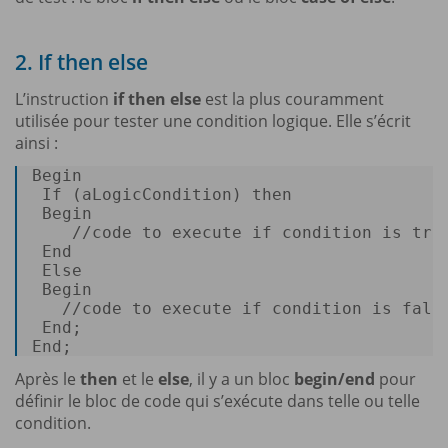
2. If then else
L’instruction
if then else
est la plus couramment
utilisée pour tester une condition logique. Elle s’écrit
ainsi :
Begin
 If (aLogicCondition) 
then
Begin
/
/
code 
to
execute
 if 
condition
is
tru
End
Else
Begin
/
/
code 
to
execute
 if 
condition
is
fals
End
End
; 
Après le
then
et le
else
, il y a un bloc
begin/end
pour
définir le bloc de code qui s’exécute dans telle ou telle
condition.