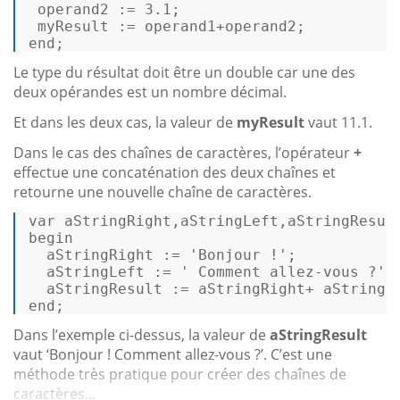
 operand2 := 
3.1
; 

 myResult := operand1+operand2; 

end; 
Le type du résultat doit être un double car une des
deux opérandes est un nombre décimal.
Et dans les deux cas, la valeur de
myResult
vaut 11.1.
Dans le cas des chaînes de caractères, l’opérateur
+
effectue une concaténation des deux chaînes et
retourne une nouvelle chaîne de caractères.
var
 aStringRight,aStringLeft,aStringResult
begin 

  aStringRight := 
'Bonjour !'
; 

  aStringLeft := 
' Comment allez-vous ?'
; 
  aStringResult := aStringRight+ aStringLe
end; 
Dans l’exemple ci-dessus, la valeur de
aStringResult
vaut ‘Bonjour ! Comment allez-vous ?’. C’est une
méthode très pratique pour créer des chaînes de
caractères...