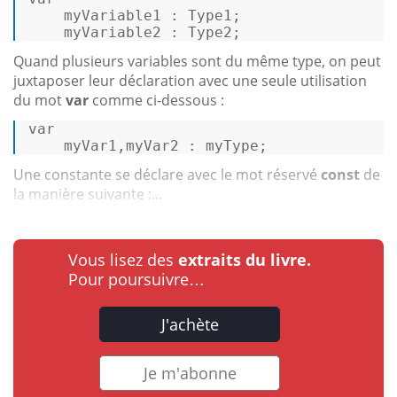
    myVariable1 : Type1; 

    myVariable2 : Type2; 
Quand plusieurs variables sont du même type, on peut
juxtaposer leur déclaration avec une seule utilisation
du mot
var
comme ci-dessous :
var
    myVar1,myVar2 : myType; 
Une constante se déclare avec le mot réservé
const
de
la manière suivante :...
Vous lisez des
extraits du livre.
Pour poursuivre…
J'achète
Je m'abonne