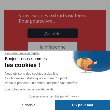
Vous lisez des
extraits du livre.
Pour poursuivre…
J'achète
Je m'abonne
Les directives de compilation
conditionnelles
Dans la section Options du projet du chapitre Prise en
main de l’IDE de Delphi 10.3, il a été vu qu’on peut
Table des matières
configurer des
directives de compilation