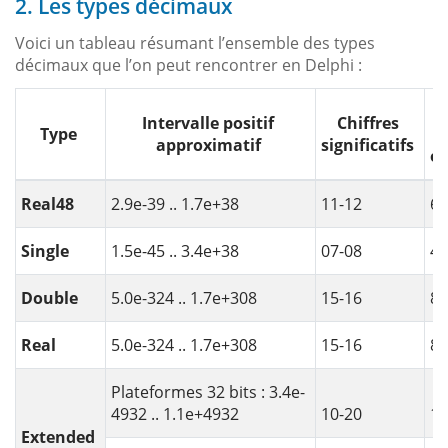
2. Les types décimaux
Voici un tableau résumant l’ensemble des types
décimaux que l’on peut rencontrer en Delphi :
Ta
Intervalle positif
Chiffres
Type
approximatif
significatifs
oc
Real48
2.9e-39 .. 1.7e+38
11-12
6
Single
1.5e-45 .. 3.4e+38
07-08
4
Double
5.0e-324 .. 1.7e+308
15-16
8
Real
5.0e-324 .. 1.7e+308
15-16
8
Plateformes 32 bits : 3.4e-
4932 .. 1.1e+4932
10-20
10
Extended