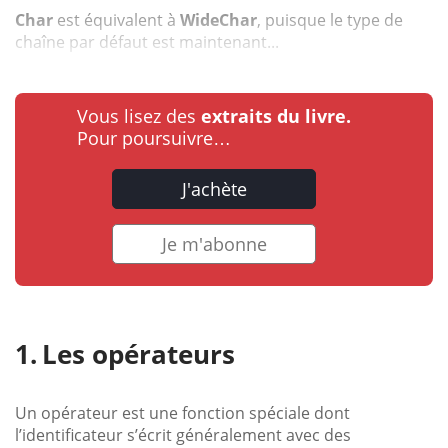
Char
est équivalent à
WideChar
, puisque le type de
chaîne par défaut est maintenant...
Vous lisez des
extraits du livre.
Pour poursuivre…
J'achète
Je m'abonne
Les opérateurs
Un opérateur est une fonction spéciale dont
l’identificateur s’écrit généralement avec des