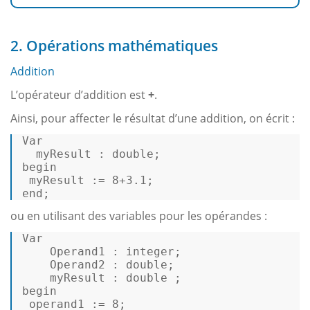
2. Opérations mathématiques
Addition
L’opérateur d’addition est
+
.
Ainsi, pour affecter le résultat d’une addition, on écrit :
Var
  myResult : double; 

begin 

 myResult := 
8
+
3.1
; 

end; 
ou en utilisant des variables pour les opérandes :
Var
    Operand1 : integer; 

    Operand2 : double; 

    myResult : double ; 

begin 

 operand1 := 
8
; 
