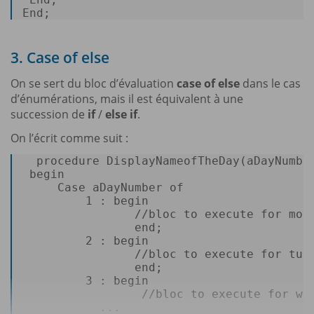
End
; 
3. Case of else
On se sert du bloc d’évaluation
case of else
dans le cas
d’énumérations, mais il est équivalent à une
succession de
if
/
else if
.
On l’écrit comme suit :
procedure
 DisplayNameofTheDay(aDayNumbe
begin
Case
 aDayNumber 
of
1
 : 
begin
/
/
bloc 
to
execute
for
 mond
end
; 

2
 : 
begin
/
/
bloc 
to
execute
for
 tues
end
; 

3
 : 
begin
/
/
bloc 
to
execute
for
 we
           ...