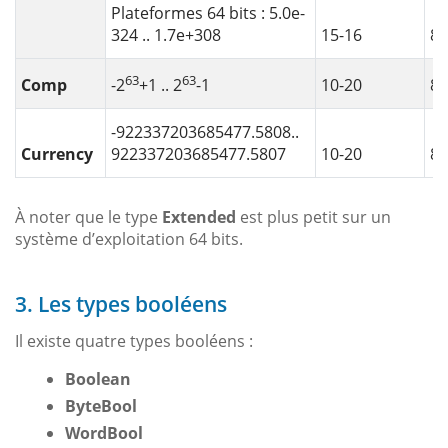
Plateformes 64 bits : 5.0e-
324 .. 1.7e+308
15-16
8
63
63
Comp
10-20
8
-2
+1 .. 2
-1
-922337203685477.5808..
Currency
922337203685477.5807
10-20
8
À noter que le type
Extended
est plus petit sur un
système d’exploitation 64 bits.
3. Les types booléens
Il existe quatre types booléens :
Boolean
ByteBool
WordBool