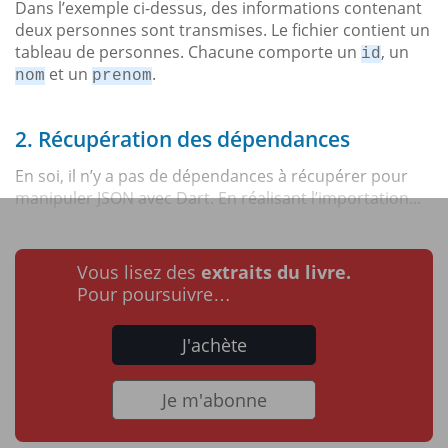
Dans l’exemple ci-dessus, des informations contenant
deux personnes sont transmises. Le fichier contient un
tableau de personnes. Chacune comporte un
, un
id
et un
.
nom
prenom
2. Récupération des dépendances
En soi, il n’y a pas de dépendances à récupérer pour
manipuler JSON avec Dart. En réalisant l’importation...
Vous lisez des
extraits du livre.
Pour poursuivre…
J'achète
Je m'abonne