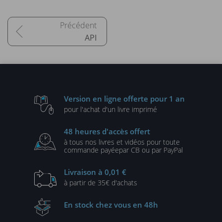
API
Version en ligne
offerte pour 1 an
pour l'achat d'un
livre imprimé
48 heures
d'accès offert
à tous nos livres et vidéos
pour toute
commande payée
par CB ou par PayPal
Livraison
à 0,01 €
à partir de
35€ d'achats
En stock
chez vous en 48h