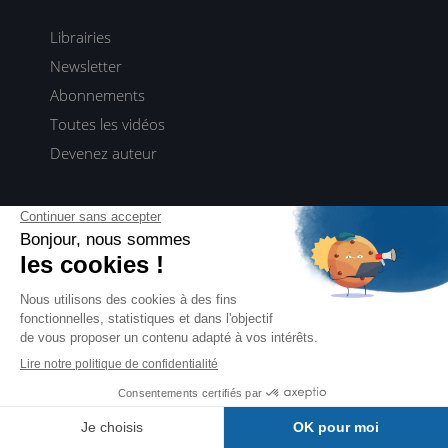
Librairies
Newsletter
Abonnements
Toutes les vidéos
Devenez auteur
Tous nos contenus pour rester à la pointe de la tech
Webinaires ENI TALKS
Table ronde avec des experts