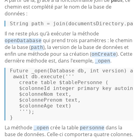
chemin est complété par le nom de la base de
données :
String 
path
 = join(documentsDirectory.
pat
Il ne reste plus qu’à exécuter la méthode
qui prend trois paramètres : le chemin
openDatabase
de la base (
), la version de la base de données et
path
enfin une méthode pour sa création (
). Cette
onCreate
dernière méthode est, dans l’exemple,
.
_open
Future _
open
(Database db, 
int
 version) 
as
await
 db.execute(
''' 

   create table $tablePersonne ( 

   $colonneId integer primary key autoincr
   $colonneNom text, 

   $colonnePrenom text, 

   $colonneAge text) 

   '''
); 

} 
La méthode
crée la table
dans la
_open
personne
base de données. Celle-ci comportera quatre colonnes.