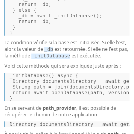
return
 _db; 

 } 
else
 { 

   _db = 
await
 _initDatabase(); 

return
 _db; 

 } 

} 
La condition vérifie si la base est initialisée. Si elle l’est,
alors la valeur de
est retournée. Si elle ne l’est pas,
_db
la méthode
est exécutée.
_initDatabase
Voici cette méthode qui sera expliquée juste après :
_initDatabase() 
async
 { 

 Directory documentsDirectory = 
await
 get
 String path = 
join
(documentsDirectory.pat
return
await
 openDatabase(path, version: 
} 
En se servant de
path_provider
, il est possible de
récupérer le chemin de notre application :
Directory
documentsDirectory
=
 await 
getA
À partir de là, grâce à la fonctionnalité join de
path
, ce