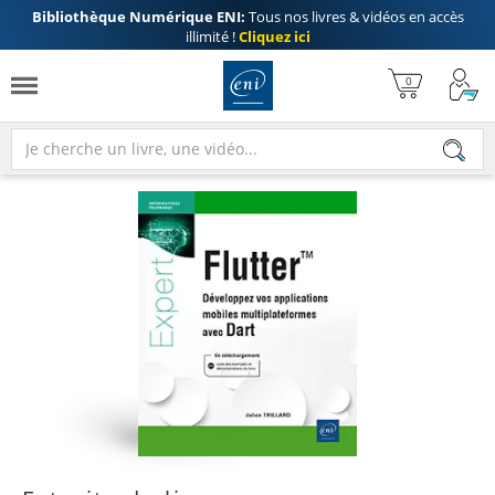
Bibliothèque Numérique ENI:
Tous nos livres & vidéos en accès
illimité !
Cliquez ici