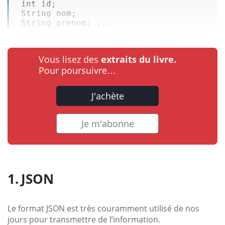
int
 id; 

 String nom; 

 String prenom; ...
Vous lisez des
extraits du livre.
Pour poursuivre…
J'achète
Je m'abonne
JSON
Le format JSON est très couramment utilisé de nos
jours pour transmettre de l’information.