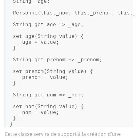
String
 _age; 

Personne
(
this
.
_nom
, 
this
.
_prenom
, 
this
.
_
String
 get age => _age; 

set
age
(
String
 value
) { 

   _age = value; 

 } 

String
 get prenom => _prenom; 

set
prenom
(
String
 value
) { 

   _prenom = value; 

 } 

String
 get nom => _nom; 

set
nom
(
String
 value
) { 

   _nom = value; 

 } 

} 
Cette classe servira de support à la création d’une