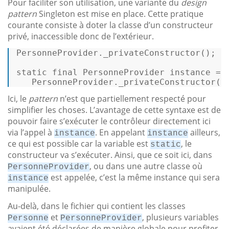
Pour faciliter son utilisation, une variante du
design
pattern
Singleton est mise en place. Cette pratique
courante consiste à doter la classe d’un constructeur
privé, inaccessible donc de l’extérieur.
PersonneProvider._privateConstructor(); 

static
final
PersonneProvider
instance
=
   PersonneProvider._privateConstructor()
Ici, le
pattern
n’est que partiellement respecté pour
simplifier les choses. L’avantage de cette syntaxe est de
pouvoir faire s’exécuter le contrôleur directement ici
via l’appel à
. En appelant
ailleurs,
instance
instance
ce qui est possible car la variable est
, le
static
constructeur va s’exécuter. Ainsi, que ce soit ici, dans
, ou dans une autre classe où
PersonneProvider
est appelée, c’est la même instance qui sera
instance
manipulée.
Au-delà, dans le fichier qui contient les classes
et
, plusieurs variables
Personne
PersonneProvider
avaient été déclarées de manière globale pour profiter