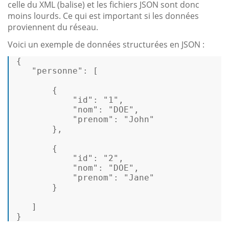
celle du XML (balise) et les fichiers JSON sont donc
moins lourds. Ce qui est important si les données
proviennent du réseau.
Voici un exemple de données structurées en JSON :
{
"personne"
:
[
{
"id"
:
"1"
,
"nom"
:
"DOE"
,
"prenom"
:
"John"
}
,
{
"id"
:
"2"
,
"nom"
:
"DOE"
,
"prenom"
:
"Jane"
}
]
}