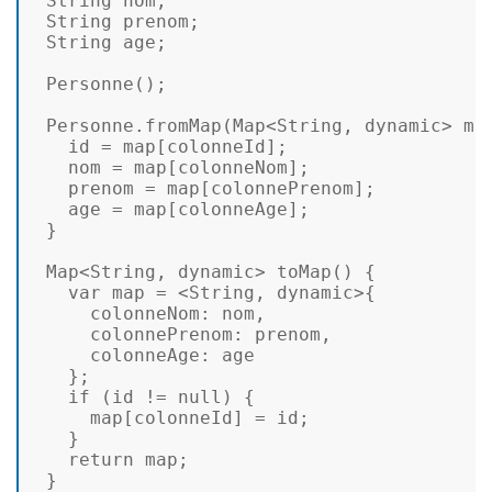
String
 nom; 

String
 prenom; 

String
 age; 

Personne
(); 

Personne
.
fromMap
(
Map
<
String
, dynamic> ma
   id = map[colonneId]; 

   nom = map[colonneNom]; 

   prenom = map[colonnePrenom]; 

   age = map[colonneAge]; 

 } 

Map
<
String
, dynamic> 
toMap
(
) { 

var
 map = <
String
, dynamic>{ 

colonneNom
: nom, 

colonnePrenom
: prenom, 

colonneAge
: age 

   }; 

if
 (id != 
null
) { 

     map[colonneId] = id; 

   } 

return
 map; 

 } 
