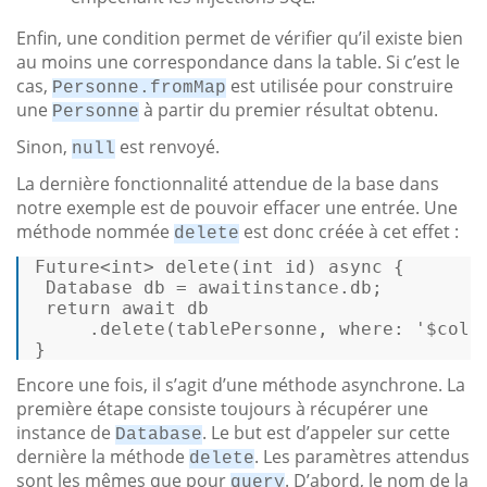
Enfin, une condition permet de vérifier qu’il existe bien
au moins une correspondance dans la table. Si c’est le
cas,
est utilisée pour construire
Personne.fromMap
une
à partir du premier résultat obtenu.
Personne
Sinon,
est renvoyé.
null
La dernière fonctionnalité attendue de la base dans
notre exemple est de pouvoir effacer une entrée. Une
méthode nommée
est donc créée à cet effet :
delete
Future<
int
> 
delete
(
int
 id
) 
async
 { 

 Database db = awaitinstance.db; 

return
await
 db 

     .delete(tablePersonne, 
where
: 
'$colo
} 
Encore une fois, il s’agit d’une méthode asynchrone. La
première étape consiste toujours à récupérer une
instance de
. Le but est d’appeler sur cette
Database
dernière la méthode
. Les paramètres attendus
delete
sont les mêmes que pour
. D’abord, le nom de la
query