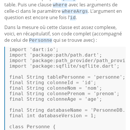
table. Puis une clause
avec les arguments de
where
celle-ci dans le paramètre
. L’argument en
whereArgs
question est encore une fois l’
.
id
Dans la mesure où cette classe est assez complexe,
voici, en récapitulatif, son code complet (accompagné
de celui de
qui se trouve avec) :
Personne
import
'dart:io'
import
'package:path/path.dart'
import
'package:path_provider/path_provid
import
'package:sqflite/sqflite.dart'
; 

final
String
tablePersonne
=
'personne'
final
String
colonneId
=
'id'
final
String
colonneNom
=
'nom'
final
String
colonnePrenom
=
'prenom'
final
String
colonneAge
=
'age'
; 

final
String
databaseName
=
'PersonneDB.d
final
int
databaseVersion
=
1
; 

class
Personne
 { 
