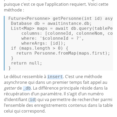
puisque c’est ce que l’application requiert. Voici cette
méthode :
Future<Personne> 
getPersonne
(
int
 id
) 
asyn
 Database db = awaitinstance.db; 

 List<Map> maps = 
await
 db.query(tablePers
     columns: [colonneId, colonneNom, colo
where
: 
'$colonneId = ?'
, 

     whereArgs: [id]); 

if
 (maps.length > 
0
) { 

return
 Personne.fromMap(maps.first); 

 } 

return
null
; 

} 
Le début ressemble à
. C’est une méthode
insert
asynchrone qui dans un premier temps fait appel au
getter
de
. La différence principale réside dans la
_db
récupération d’un paramètre. Il s’agit d’un numéro
d’identifiant (
) qui va permettre de rechercher parmi
id
l’ensemble des enregistrements contenus dans la table
celui qui correspond.