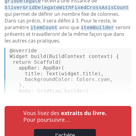
recevra une instance de
gridDelegate
SliverGridDelegateWithFixedCrossAxisCount
qui permet de définir un nombre fixe de colonnes.
Dans cas précis, il sera défini à 3. Pour le reste, le
paramètre
ainsi que
seront
itemCount
itemBuilder
présents et travailleront de la même façon que dans
les autres cas pratiques.
@override
Widget 
build
(BuildContext context) { 

return
Scaffold
( 

appBar
: 
AppBar
( 

title
: 
Text
(widget.title), 

backgroundColor
: Colors.cyan, 

   ), 

body
: GridView.
builder
( ...
Vous lisez des
extraits du livre.
Pour poursuivre…
J'achète