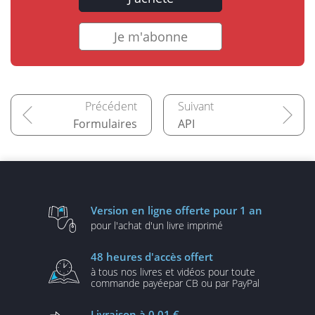
Je m'abonne
Formulaires
API
Version en ligne
offerte pour 1 an
pour l'achat d'un
livre imprimé
48 heures
d'accès offert
à tous nos livres et vidéos
pour toute
commande payée
par CB ou par PayPal
Livraison
à 0,01 €