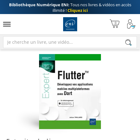
Bibliothèque Numérique ENI:
Tous nos livres & vidéos en accès
illimité !
Cliquez ici