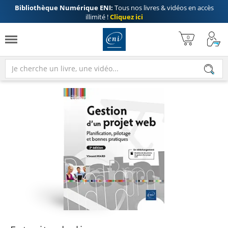
Bibliothèque Numérique ENI:
Tous nos livres & vidéos en accès
illimité !
Cliquez ici