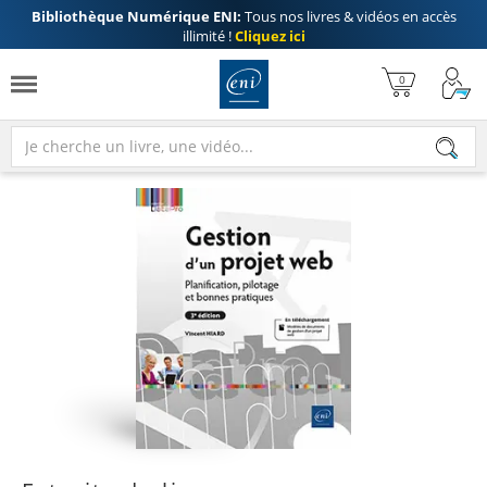
Bibliothèque Numérique ENI:
Tous nos livres & vidéos en accès
illimité !
Cliquez ici