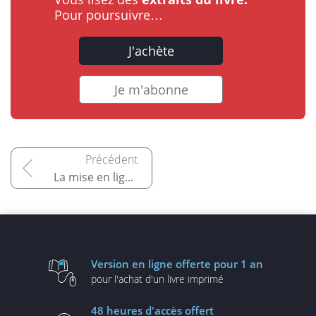
Pour poursuivre…
J'achète
Je m'abonne
La mise en ligne et la phase d'exploitation
Version en ligne
offerte pour 1 an
pour l'achat d'un
livre imprimé
48 heures
d'accès offert