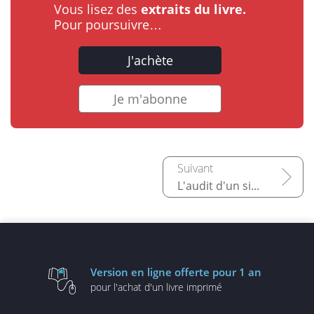
Vous lisez des
extraits du livre.
Pour poursuivre…
J'achète
Je m'abonne
L'audit d'un site existant
Version en ligne
offerte pour 1 an
pour l'achat d'un
livre imprimé