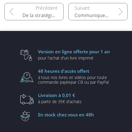
De la stratégie au plan opérationnel
Communiquer plus efficacement
Version en ligne
offerte pour 1 an
pour l'achat d'un
livre imprimé
48 heures
d'accès offert
à tous nos livres et vidéos
pour toute
commande payée
par CB ou par PayPal
Livraison
à 0,01 €
à partir de
35€ d'achats
En stock
chez vous en 48h