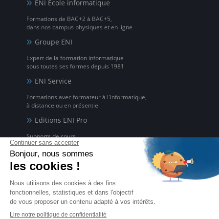
ENI Ecole informatique
Formations de BAC+2 à BAC+5,
dans nos campus physiques et en ligne
Groupe ENI
Expert de la formation informatique
sous toutes ses formes depuis 1981
ENI Service
Formations avec formateur à l'informatique,
à distance ou en présentiel
Editions ENI Pro
Supports de cours
pour les organismes de formation
ENI elearning
La solution de formation à l'informatique en ligne,
disponible en 5 langues
Certifications ENI
Certifications à l'informatique