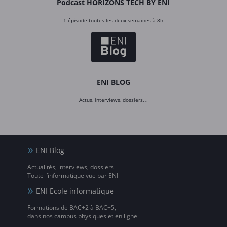
Podcast HORIZONS TECH BY ENI
1 épisode toutes les deux semaines à 8h
ENI BLOG
Actus, interviews, dossiers…
ENI Blog
Actualités, interviews, dossiers…
Toute l’informatique vue par ENI
ENI Ecole informatique
Formations de BAC+2 à BAC+5,
dans nos campus physiques et en ligne