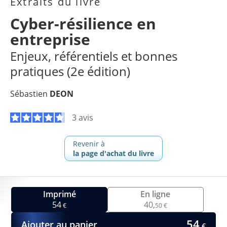
Extraits du livre
Cyber-résilience en
entreprise
Enjeux, référentiels et bonnes
pratiques (2e édition)
Sébastien
DEON
3 avis
Revenir à
la page d'achat du livre
Imprimé
En ligne
54
40,
€
50 €
54
Ajouter au panier
€