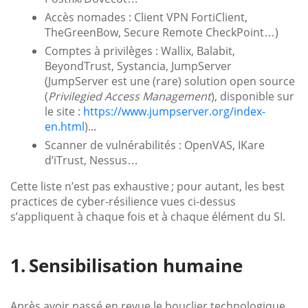
Accès nomades : Client VPN FortiClient,
TheGreenBow, Secure Remote CheckPoint…)
Comptes à privilèges : Wallix, Balabit,
BeyondTrust, Systancia, JumpServer
(JumpServer est une (rare) solution open source
(
Privilegied Access Management
), disponible sur
le site :
https://www.jumpserver.org/index-
en.html
)...
Scanner de vulnérabilités : OpenVAS, IKare
d’iTrust, Nessus…
Cette liste n’est pas exhaustive ; pour autant, les best
practices de cyber-résilience vues ci-dessus
s’appliquent à chaque fois et à chaque élément du SI.
Sensibilisation humaine
Après avoir passé en revue le bouclier technologique