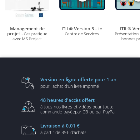
Management de
ITIL® Version 3
ITIL® Ve
- Le
projet
- Cas pratique
Centre de Services
Présentation 
avec MS Project
bonnes pr
Version en ligne
offerte pour 1 an
pour l'achat d'un
livre imprimé
48 heures
d'accès offert
à tous nos livres et vidéos
pour toute
commande payée
par CB ou par PayPal
Livraison
à 0,01 €
à partir de
35€ d'achats