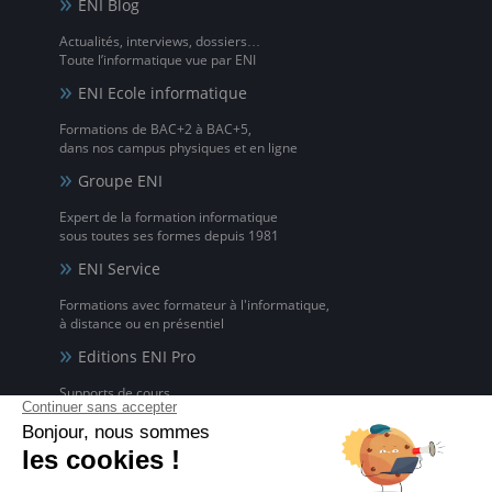
ENI Blog
Actualités, interviews, dossiers…
Toute l’informatique vue par ENI
ENI Ecole informatique
Formations de BAC+2 à BAC+5,
dans nos campus physiques et en ligne
Groupe ENI
Expert de la formation informatique
sous toutes ses formes depuis 1981
ENI Service
Formations avec formateur à l'informatique,
à distance ou en présentiel
Editions ENI Pro
Supports de cours
pour les organismes de formation
ENI elearning
La solution de formation à l'informatique en ligne,