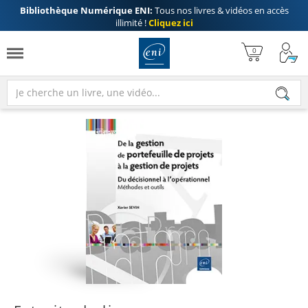
Bibliothèque Numérique ENI:
Tous nos livres & vidéos en accès
illimité !
Cliquez ici