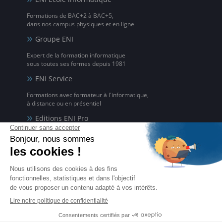
Formations de BAC+2 à BAC+5,
dans nos campus physiques et en ligne
Groupe ENI
Expert de la formation informatique
sous toutes ses formes depuis 1981
ENI Service
Formations avec formateur à l'informatique,
à distance ou en présentiel
Editions ENI Pro
Supports de cours
pour les organismes de formation
ENI elearning
La solution de formation à l'informatique en ligne,
disponible en 5 langues
Certifications ENI
Certifications à l'informatique