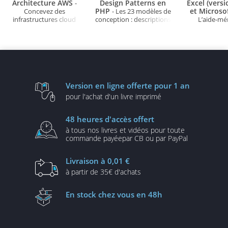
Architecture AWS
Design Patterns en
Excel (vers
-
PHP
et Microso
Concevez des
- Les 23 modèles de
infrastructures cloud
conception : descriptions
L’aide-m
robustes, sécurisées et
et solutions illustrées en
évolutives
UML2 et PHP (3e édition)
Version en ligne
offerte pour 1 an
pour l'achat d'un
livre imprimé
48 heures
d'accès offert
à tous nos livres et vidéos
pour toute
commande payée
par CB ou par PayPal
Livraison
à 0,01 €
à partir de
35€ d'achats
En stock
chez vous en 48h