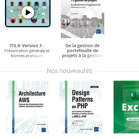
ITIL® Version 3
De la gestion de
-
portefeuille de
Présentation générale et
projets à la gestion
bonnes pratiques
de projets
- Du
décisionnel à
Nos
nouveautés
l'opérationnel -
Méthodes et outils