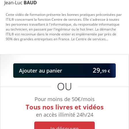
Jean-Luc
BAUD
Cette vidéo de formation présente les bonnes pratiques préconisées par
ITIL® concernant la fonction Centre de services. Elle s'adresse à toutes
les personnes travaillant à l'informatique, du responsable informatique
au technicien, en passant par l'ingénieur ou le hot liner. La démarche
ITIL® est reconnue dans le monde entier et implémentée par près de
90% des grandes entreprises en France. Le Centre de services...
29,
Ajouter
au panier
99 €
OU
Pour moins de 50€/mois
Tous nos livres et vidéos
en accès illimité 24h/24
Je découvre